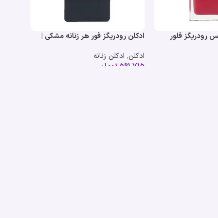
س رودریگز فلور
ادکلن رودریگز فور هر زنانه مشکی |
Narciso Rodriguez Fl
rodriguez for her
ادکلن
,
ادکلن زنانه
561,715
تومان