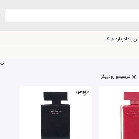
س باما
درباره لالیک
نم
نارسیسو رودریگز
ناموجود