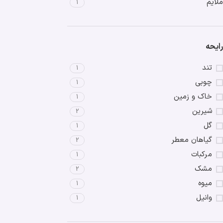
ملایم
1
رایحه
تند
1
چوبی
1
خاک و زمین
1
شیرین
2
گل
1
گیاهان معطر
2
مرکبات
1
مشک
2
میوه
1
وانیل
1