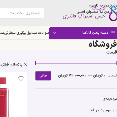
رد کردن به ناوبری
رد کردن به محتوای اصلی
دسته بندی کالاها
سوالات متداول
پیگیری سفارش
تما
فروشگاه
قیمت
پاکسازی فیلتر
قيمت:
0 تومان
—
76,000,000 تومان
صافی
موجودی
موجود در انبار