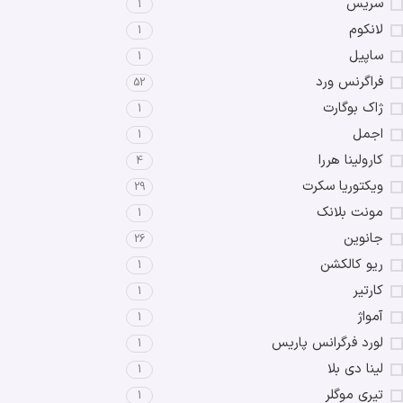
سریس
1
لانکوم
1
ساپیل
1
فراگرنس ورد
52
ژاک بوگارت
1
اجمل
1
کارولینا هررا
4
ویکتوریا سکرت
29
مونت بلانک
1
جانوین
26
ریو کالکشن
1
کارتیر
1
آمواژ
1
لورد فرگرانس پاریس
1
لینا دی بلا
1
تیری موگلر
1