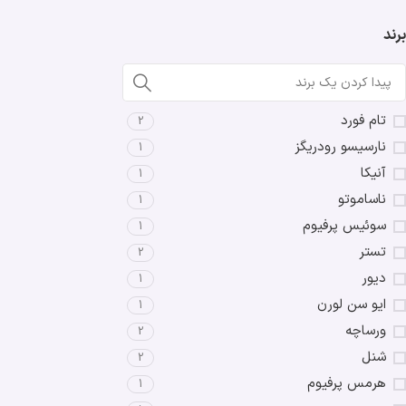
برند
تام فورد
2
نارسیسو رودریگز
1
آنیکا
1
ناساموتو
1
سوئیس پرفیوم
1
تستر
2
دیور
1
ایو سن لورن
1
ورساچه
2
شنل
2
هرمس پرفیوم
1