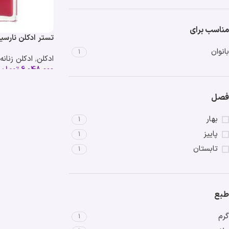
مناسب برای
تستر ادکلن نارسی
ماسک | eur
بانوان
1
ادکلن
,
ادکلن زنانه
Musc
6,048,000
تومان
فصل
بهار
1
پاییز
1
تابستان
1
طبع
گرم
1