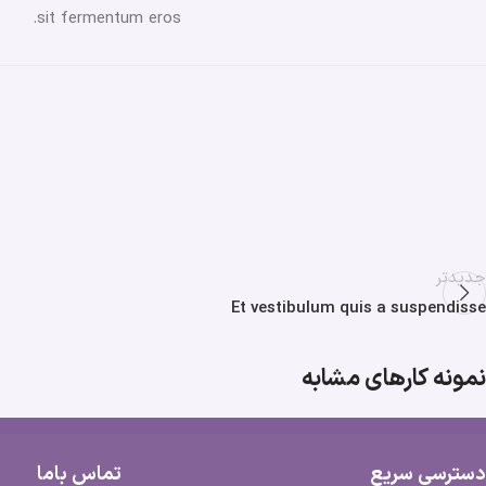
sit fermentum eros.
جدیدتر
Et vestibulum quis a suspendisse
نمونه کارهای مشابه
دسترسی سریع
تماس باما
Accessories
Potenti parturient parturie