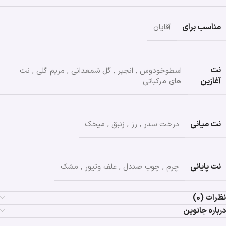
مناسب برای
آقایان
نت
اسطوخودوس
,
انجیر
,
گل شمعدانی
,
مریم گلی
,
نت
آغازین
های مرکباتی
نت میانی
درخت سدر
,
رز
,
زنبق
,
میخک
نت پایانی
چرم
,
چوب صندل
,
علف وتیور
,
مشک
نظرات (0)
درباره جانوین