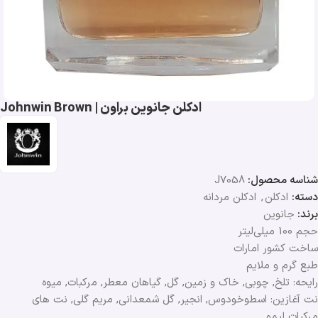
ادکلن جانوین براون | Johnwin Brown
شناسه محصول:
J7058
دسته:
ادکلن
,
ادکلن مردانه
برند:
جانوین
حجم 100 میلی‌لیتر
ساخت کشور امارات
طبع گرم و ملایم
رایحه: تلخ, چوبی, خاک و زمین, گل, گیاهان معطر, مرکبات, میوه
نت آغازین: اسطوخودوس, انجیر, گل شمعدانی, مریم گلی, نت های
مرکبات لیمو