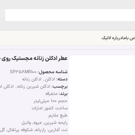
س باما
درباره لالیک
عطر ادکلن زنانه مجستیک روی سوئیس پر
شناسه محصول:
SP358MRI00
دسته:
ادکلن
,
ادکلن زنانه
برچسب:
ادکلن شیرین زنانه
,
ادکلن ام
برند:
متفرقه
حجم 100 میلی‌لیتر
ساخت کشور امارات
طبع ملایم
رایحه شیرین, میوه, وانیل
نت آغازین: رازیانه, شکوفه پرتقال, گل