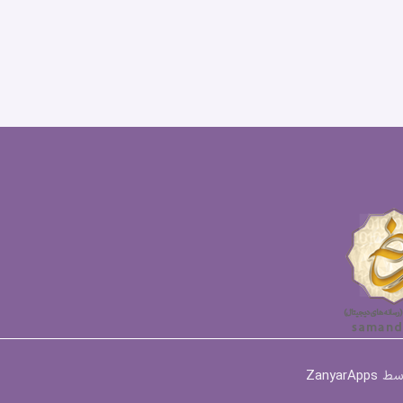
وسط
ZanyarApps