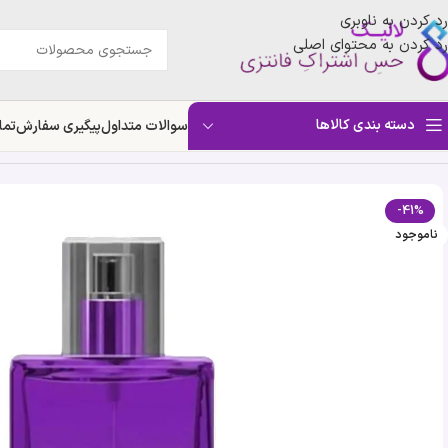
رد کردن به ناوبری
رد کردن به محتوای اصلی
دسته بندی کالاها
سوالات متداول
پیگیری سفارش
تما
خانه
»
فروشگاه
»
عطر ادکلن زنانه مجستیک روی سوئیس پرفیوم | Majestic Roi
-41%
ناموجود