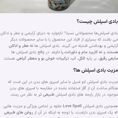
بادی اسپلش چیست؟
بادی اسپلش‌ها محصولاتی نسبتا” تازه‌وارد به دنیای آرایشی و عطر و ادکلن
می باشند که بسیاری از افراد این محصول را با سایر محصولات دیگر
آرایشی و بهداشتی اشتباه می گیرند. بادی اسپلش ها
نه عطر و ادکلن
هستند
و
نه کاربرد
مام و دئورانت را دارند
. در واقع بادی اسپلش ها
مایعی رقیق
، بر پایه
الکل
،
آب
،
ترکیبات خوش بو و معطر گیاهی
هستند.
مزیت بادی اسپلش ها؟
مزیت بادی اسپلش لاو اسپل با سایر اسپری های بدن در این است که
هنگام ساخت آن از
گاز
استفاده نشده در مقایسه با اسپری های بدن
موجود در بازار رایحه های بادی اسپلش
طبیعی
تر
به نظر می رسند.
همچنین بادی اسپلش
Love Spell
علاوه بر تمامی ویژگی و مزیت هایی
که یک اسپری بدن داراست، با توجه به اینکه در آن از
روغن های طبیعی