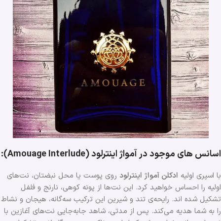
اسانس ‌های موجود در آمواژ اینترلود (Amouage Interlude):
با اسپری اولیه
ادکلن آمواژ اینترلود
روی ‌‌پوست یا محل نبضتان، نت‌های
اولیه را احساس خواهید کرد. این نت‌ها از پونه کوهی، نارنج و فلفل
تشکیل شده اند. رایحه‌ی تند و شیرین این ترکیب سه‌گانه، هیجان و نشاط
را به شما هدیه می‌کند. پس از مدتی، شاهد جابه‌جایی نت‌های آغازین با