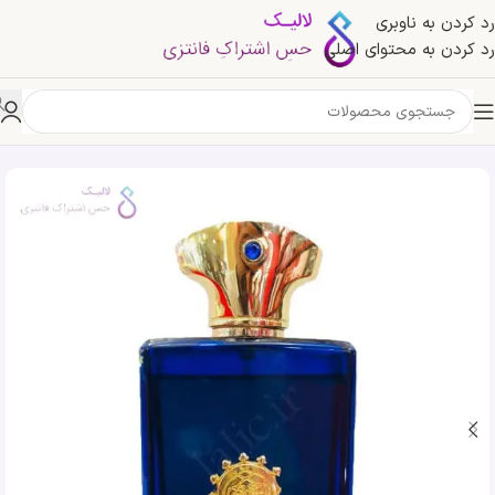
رد کردن به ناوبری
رد کردن به محتوای اصلی
خانه
»
فروشگاه
»
عطر ادکلن آمواژ اینترلود مردانه| Amouage Interlude