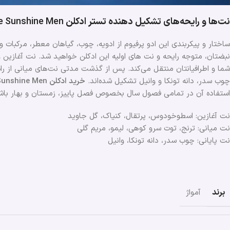
نت‌ها و رایحه‌های تشکیل دهنده تستر ادکلن
 Sunshine Men
ساختار و پیکربندی این ادو پرفیوم از ادویه، چوب، گیاهان معطر، مرکبات و و
نبضتان، متوجه رایحه و نت های اولیه این ادکلن خواهید شد. نت‌ آغازین و
شما و اطرافیانتان منتقل می‌کند. پس از گذشت مدتی نت‌های میانی از راه
چوب سدر، دانه تونکا و وانیل تشکیل شده‌اند.
خرید ادکلن Amouage Sunshine Men
استفاده آن در تمامی فصول سال بخصوص فصل پاییز، زمستان و بهار باش
نت آغازین: اسطوخودوس، پرتقال، کنیاک، گل جاوید
نت میانی: ترنج، توت سرو کوهی، لیمو، مریم گلی
نت پایانی: چوب سدر، دانه تونکا، وانیل
برند
آمواژ