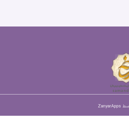
وسط
ZanyarApps