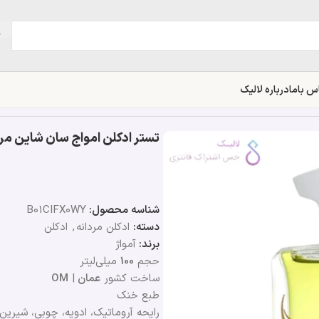
س باما
درباره لالیک
تستر ادکلن امواج سان شاین مردانه | Sunshine Men
شناسه محصول:
B01CIFX0WY
دسته:
ادکلن مردانه
,
ادکلن
برند:
آمواژ
حجم
100
میلی‌لیتر
ساخت کشور
عمان
|
OM
طبع خنک
رایحه آروماتیک، ادویه، چوبی، شیرین،