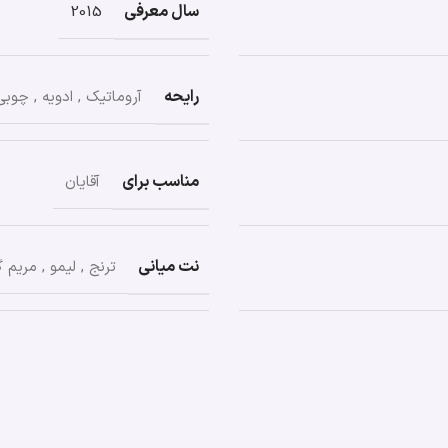
سال معرفی
2015
رایحه
آروماتیک
,
ادویه
,
چوبی
مناسب برای
آقایان
نت میانی
ترنج
,
لیمو
,
مریم گ