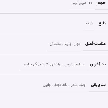
حجم
100 میلی لیتر
طبع
خنک
مناسب فصل
بهار
,
پاییز
,
تابستان
نت آغازین
اسطوخودوس
,
پرتقال
,
کنیاک
,
گل جاوید
نت پایانی
چوب سدر
,
دانه تونکا
,
وانیل