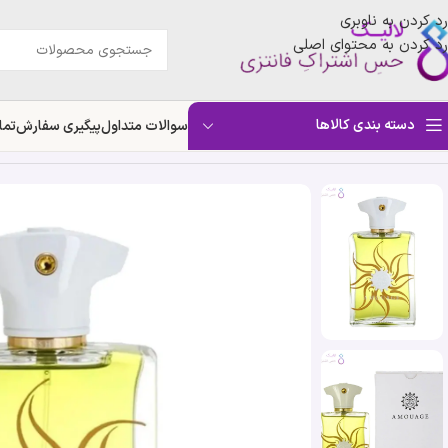
رد کردن به ناوبری
رد کردن به محتوای اصلی
دسته بندی کالاها
سوالات متداول
پیگیری سفارش
تما
خانه
»
فروشگاه
»
تستر ادکلن امواج سان شاین مردانه | Amouage Sunshine Men