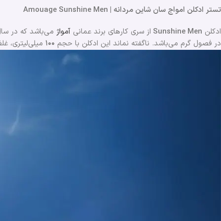
تستر ادکلن امواج سان شاین مردانه | Amouage Sunshine Men
ادکلن
Sunshine Men
از سری کارهای برند عمانی
آمواژ
می‌باشد که در سا
در فصول گرم می‌باشد. ناگفته نماند این ادکلن با حجم
۱۰۰
میلی‌لیتری، غلظ