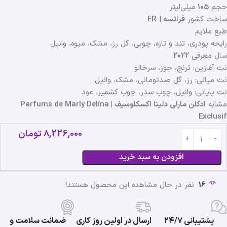
حجم
105
میلی‌لیتر
ساخت کشور
فراتسه
|
FR
طبع ملایم
رایحه پودری، تند و تازه، چوبی، گل رز، مشک، میوه، وانیل
سال معرفی
2022
نت آغازین: ترنج، جوز، سرخالو
نت میانی: رز، گل صدتومانی، مشک، وانیل
نت پایانی: وانیل، چوب سدر، چوب کشمیر، عود
مشابه
ادکلن مارلی دلینا اکسکلوسیف | Parfums de Marly Delina
Exclusif
8,226,000
تومان
افزودن به سبد خرید
16
نفر در حال مشاهده این محصول هستند!
پشتیبانی ۲۴/۷
ارسال در اولین روز کاری
ضمانت سلامت و