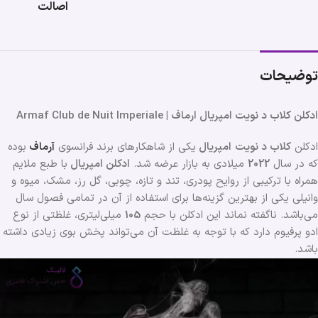
اصالت
توضیحات
ادکلن کلاب د نویت امپریال ارماف | Armaf Club de Nuit Imperiale
ادکلن
کلاب د نویت
امپریال
یکی از شاهکارهای برند فرانسوی
آرماف
بوده
که در سال
2022
میلادی به بازار عرضه شد.
ادکلن امپریال
با طبع ملایم
همراه با ترکیبی از روایح پودری، تند و تازه، چوبی، گل رز، مشک، میوه و
وانیلی یکی از بهترین گزینه‌ها برای استفاده از آن در تمامی فصول سال
می‌باشد. ناگفته نماند این ادکلن با حجم
105
میلی‌لیتری، غلظتی از نوع
ادو پرفیوم دارد که با توجه به غلظت آن می‌تواند پخش بوی زیادی داشته
باشد.