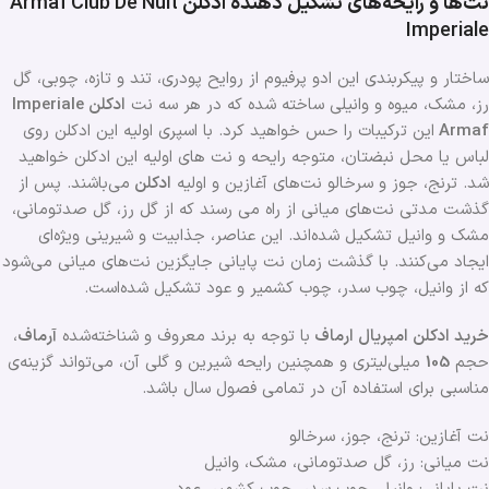
نت‌ها و رایحه‌های تشکیل دهنده ادکلن
Armaf Club De Nuit
Imperiale
ساختار و پیکربندی این ادو پرفیوم از روایح پودری، تند و تازه، چوبی، گل
رز، مشک، میوه و وانیلی ساخته شده که در هر سه نت
ادکلن Imperiale
Armaf
این ترکیبات را حس خواهید کرد. با اسپری اولیه این ادکلن روی
لباس یا محل نبضتان، متوجه رایحه و نت های اولیه این ادکلن خواهید
شد. ترنج، جوز و سرخالو نت‌های آغازین و اولیه
ادکلن
می‌باشند. پس از
گذشت مدتی نت‌های میانی از راه می رسند که از گل رز، گل صدتومانی،
مشک و وانیل تشکیل شده‌اند. این عناصر، جذابیت و شیرینی ویژه‌ای
ایجاد می‌کنند. با گذشت زمان نت‌ پایانی جایگزین نت‌های میانی می‌شود
که از وانیل، چوب سدر، چوب کشمیر و عود تشکیل شده‌است.
خرید ادکلن امپریال ارماف
با توجه به برند معروف و شناخته‌شده
آرماف
،
حجم
105
میلی‌لیتری و همچنین رایحه شیرین و گلی آن، می‌تواند گزینه‌ی
مناسبی برای استفاده آن در تمامی فصول ‌سال باشد.
نت آغازین: ترنج، جوز، سرخالو
نت میانی: رز، گل صدتومانی، مشک، وانیل