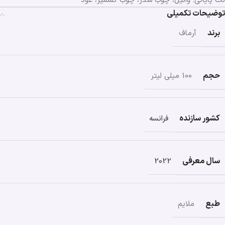
نت پایانی: وانیل، چوب سدر، چوب کشمیر، عود
توضیحات تکمیلی
برند
آرماف
حجم
100 میلی لیتر
کشور سازنده
فرانسه
سال معرفی
2022
طبع
ملایم