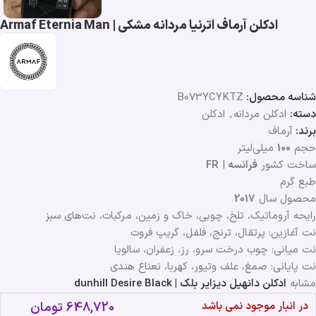
ادکلن آرماف اترنیا مردانه مشکی | Armaf Eternia Man
شناسه محصول:
B073YCYKTZ
دسته:
ادکلن مردانه
,
ادکلن
برند:
آرماف
حجم
100
میلی‌لیتر
ساخت کشور
فرانسه
|
FR
طبع گرم
محصول سال
2017
رایحه آروماتیک، تلخ، چوبی، خاک و زمین، مرکبات، نت‌های سبز
نت آغازین: پرتقال، ترنج، فلفل، گریپ فروت
نت میانی: چوب درخت سرو، رز، زعفران، سالویا
نت پایانی: صمغ، علف وتیور، کهربا، نعناع هندی
مشابه
ادکلن دانهیل دیزایر بلک | dunhill Desire Black
در انبار موجود نمی باشد
648,720
تومان