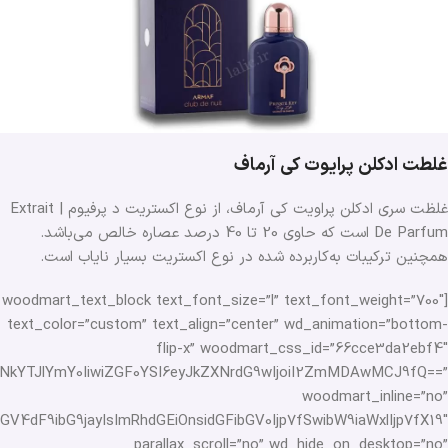
غلطت ادکلن پرایوت کی آرماف
غلظت سری ادکلن پراویت کی آرماف، از نوع اکستریت د پرفیوم | Extrait
De Parfum است که حاوی 20 تا 40 درصد عصاره خالص می‌باشد.
همچنین ترکیبات به‌کاربرده شده در نوع اکستریت بسیار نایاب است.
[woodmart_text_block text_font_size=”l” text_font_weight=”700″
text_color=”custom” text_align=”center” wd_animation=”bottom-
flip-x” woodmart_css_id=”66cce3da2ebf4″
ZTNkYTJlYmY0IiwiZGF0YSI6eyJkZXNrdG9wIjoiI2ZmMDAwMCJ9fQ==”
woodmart_inline=”no”
4dF9ibG9jayIsImRhdGEiOnsidGFibGV0Ijp7fSwibW9iaWxlIjp7fX19″
parallax_scroll=”no” wd_hide_on_desktop=”no”