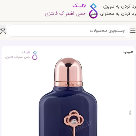
رد کردن به ناوبری
رد کردن به محتوای اصلی
خانه
»
فروشگاه
»
ادکلن ارماف پرایوت کی تو مای لایف | Armaf Private Key To My Life
ناموجود