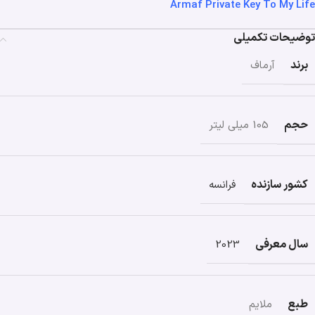
Armaf Private Key To My Life
توضیحات تکمیلی
برند
آرماف
حجم
105 میلی لیتر
کشور سازنده
فرانسه
سال معرفی
2023
طبع
ملایم