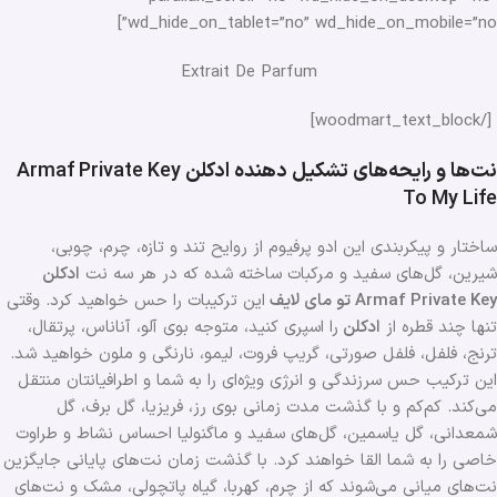
wd_hide_on_tablet=”no” wd_hide_on_mobile=”no”]
Extrait De Parfum
[/woodmart_text_block]
نت‌ها و رایحه‌های تشکیل دهنده ادکلن
Armaf Private Key
To My Life
ساختار و پیکربندی این ادو پرفیوم از روایح تند و تازه، چرم، چوبی،
شیرین، گل‌های سفید و مرکبات ساخته شده که در هر سه نت
ادکلن
Armaf Private Key
تو مای لایف
این ترکیبات را حس خواهید کرد. وقتی
تنها چند قطره از
ادکلن
را اسپری کنید، متوجه بوی آلو، آناناس، پرتقال،
ترنج، فلفل، فلفل صورتی، گریپ فروت، لیمو، نارنگی و ملون خواهید شد.
این ترکیب حس سرزندگی و انرژی ویژه‌ای را به شما و اطرافیانتان منتقل
می‌کند. کم‌کم و با گذشت مدت زمانی بوی رز، فریزیا، گل برف، گل
شمعدانی، گل یاسمین، گل‌های سفید و ماگنولیا احساس نشاط و طراوت
خاصی را به شما القا خواهند کرد. با گذشت زمان نت‌های پایانی جایگزین
نت‌های میانی می‌شوند که از چرم، کهربا، گیاه پاتچولی، مشک و نت‌های