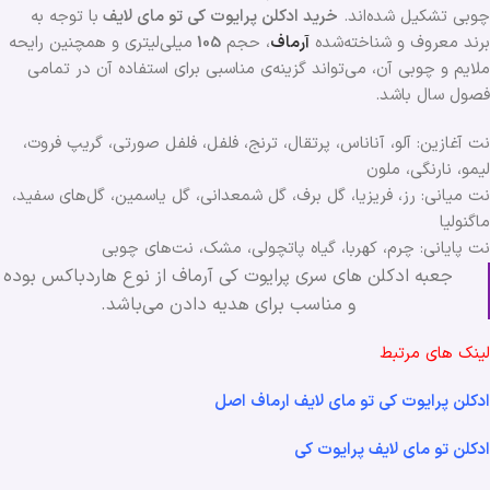
چوبی تشکیل شده‌اند.
خرید ادکلن پرایوت کی تو مای لایف
با توجه به
برند معروف و شناخته‌شده
آرماف
، حجم
105
میلی‌لیتری و همچنین رایحه
ملایم و چوبی آن، می‌تواند گزینه‌ی مناسبی برای استفاده آن در تمامی
فصول سال باشد.
نت آغازین: آلو، آناناس، پرتقال، ترنج، فلفل، فلفل صورتی، گریپ فروت،
لیمو، نارنگی، ملون
نت میانی: رز، فریزیا، گل برف، گل شمعدانی، گل یاسمین، گل‌های سفید،
ماگنولیا
نت پایانی: چرم، کهربا، گیاه پاتچولی، مشک، نت‌های چوبی
جعبه ادکلن های سری پرایوت کی آرماف از نوع هاردباکس بوده
و مناسب برای هدیه دادن می‌باشد.
لینک های مرتبط
ادکلن پرایوت کی تو مای لایف ارماف اصل
ادکلن تو مای لایف پرایوت کی