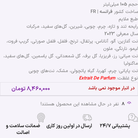
حجم
105
میلی‌لیتر
ساخت کشور
فرانسه | FR
طبع ملایم
رایحه تند و تازه، چرم، چوبی، شیرین، گل‌های سفید، مرکبات
سال معرفی
2023
نت آغازین: آلو، آناناس، پرتقال، ترنج، فلفل، فلفل صورتی، گریپ فروت،
لیمو، نارنگی، ملون
نت میانی: رز، فریزیا، گل برف، گل شمعدانی، گل یاسمین، گل‌های سفید،
ماگنولیا
نت پایانی: چرم، کهربا، گیاه پاتچولی، مشک، نت‌های چوبی
نوع غلظت:
Extrait De Parfum
در انبار موجود نمی باشد
8,460,000
تومان
8
نفر در حال مشاهده این محصول هستند!
پشتیبانی ۲۴/۷
ارسال در اولین روز کاری
ضمانت سلامت و
اصالت