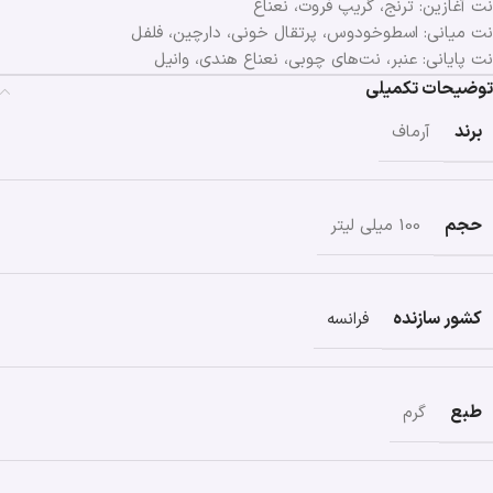
نت آغازین: ترنج، گریپ فروت، نعناع
نت میانی: اسطوخودوس، پرتقال خونی، دارچین، فلفل
نت پایانی: عنبر، نت‌های چوبی، نعناع هندی، وانیل
توضیحات تکمیلی
برند
آرماف
حجم
100 میلی لیتر
کشور سازنده
فرانسه
طبع
گرم