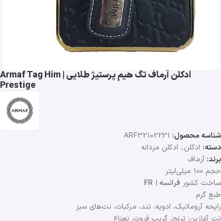
ادکلن آرماف تگ هیم پرستیژ طلایی | Armaf Tag Him
Prestige
شناسه محصول:
ARF32102231
دسته:
ادکلن
,
ادکلن مردانه
برند:
آرماف
حجم 100 میلی‌لیتر
ساخت کشور
فرانسه
|
FR
طبع گرم
رایحه آروماتیک، ادویه، تند، مرکبات، نت‌های سبز
نت آغازین: ترنج، گریپ فروت، نعناع