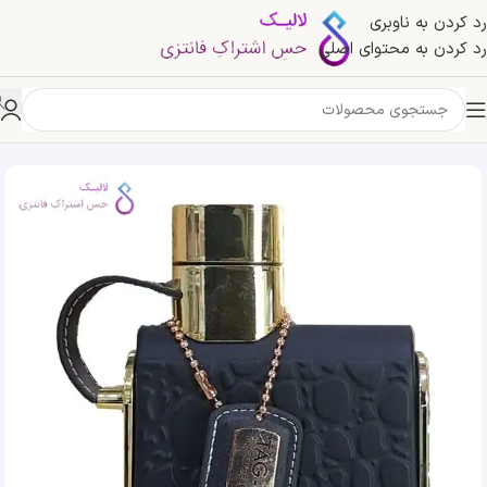
رد کردن به ناوبری
رد کردن به محتوای اصلی
خانه
»
فروشگاه
»
ادکلن آرماف تگ هیم پرستیژ طلایی | Armaf Tag Him Prestige