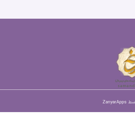
وسط
ZanyarApps