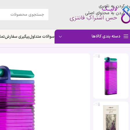
رد کردن به ناوبری
رد کردن به محتوای اصلی
دسته بندی کالاها
سوالات متداول
پیگیری سفارش
تما
خانه
»
فروشگاه
»
ادکلن ارماف ونیس گرل فرام ونیز ویت لاو | Armaf Venetian Girl From Venice With Love