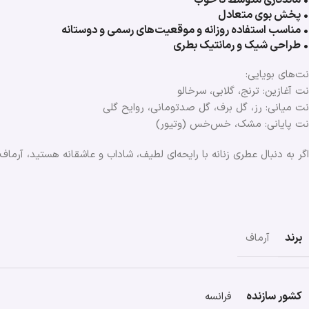
• پخش بوی متعادل
• مناسب استفاده روزانه و موقعیت‌های رسمی و دوستانه
• طراحی شیک و رمانتیک بطری
نت‌های بویایی:
نت آغازین: ترنج، گلابی، سرخالو
نت میانی: رز، گل برف، گل صدتومانی، روایح گلی
نت پایانی: مشک، خس‌خس (وتیور)
اگر به دنبال عطری زنانه با رایحه‌ای لطیف، شاداب و عاشقانه هستید، آرماف
برند
آرماف
کشور سازنده
فرانسه