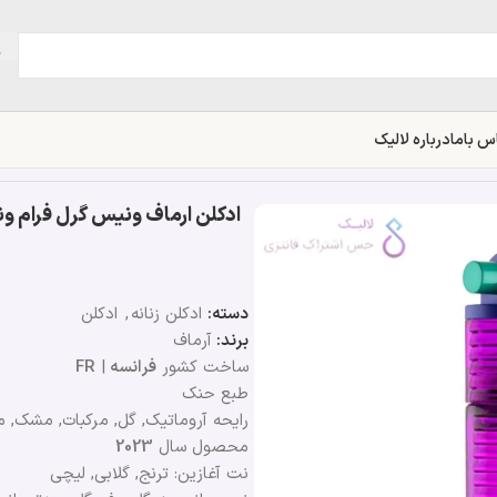
س باما
درباره لالیک
دسته:
ادکلن زنانه
,
ادکلن
برند:
آرماف
ساخت کشور
فرانسه
|
FR
طبع حنک
رایحه آروماتیک, گل, مرکبات, مشک, م
محصول سال
2023
نت آغازین: ترنج, گلابی, لیچی