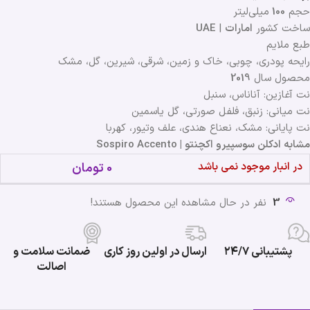
حجم
100
میلی‌لیتر
ساخت کشور
امارات
|
UAE
طبع ملایم
رایحه پودری، چوبی، خاک و زمین، شرقی، شیرین، گل، مشک
محصول سال
2019
نت آغازین: آناناس، سنبل
نت میانی: زنبق، فلفل صورتی، گل یاسمین
نت پایانی: مشک، نعناع هندی، علف وتیور، کهربا
مشابه ادکلن سوسپیرو اکچنتو | Sospiro Accento
در انبار موجود نمی باشد
0
تومان
3
نفر در حال مشاهده این محصول هستند!
پشتیبانی ۲۴/۷
ارسال در اولین روز کاری
ضمانت سلامت و
اصالت