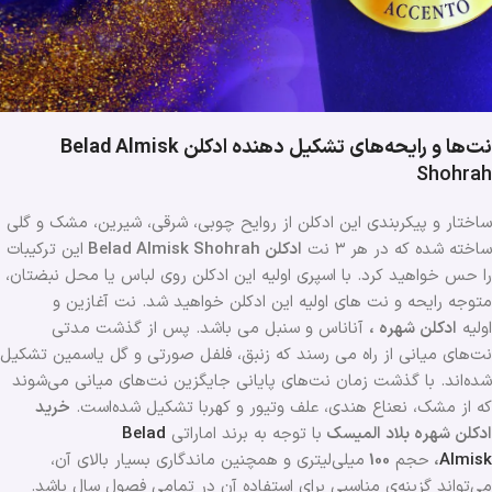
نت‌ها و رایحه‌های تشکیل دهنده ادکلن Belad Almisk
Shohrah
ساختار و پیکربندی این ادکلن از روایح چوبی، شرقی، شیرین، مشک و گلی
ساخته شده که در هر ۳ نت
ادکلن Belad Almisk Shohrah
این ترکیبات
را حس خواهید کرد. با اسپری اولیه این ادکلن روی لباس یا محل نبضتان،
متوجه رایحه و نت های اولیه این ادکلن خواهید شد. نت‌ آغازین و
اولیه
ادکلن شهره ،
آناناس و سنبل می باشد. پس از گذشت مدتی
نت‌های میانی از راه می رسند که زنبق، فلفل صورتی و گل یاسمین تشکیل
شده‌اند. با گذشت زمان نت‌های پایانی جایگزین نت‌های میانی می‌شوند
که از مشک، نعناع هندی، علف وتیور و کهربا تشکیل شده‌است.
خرید
ادکلن شهره بلاد المیسک
با توجه به برند اماراتی
Belad
Almisk
،
حجم
100
میلی‌لیتری و همچنین ماندگاری بسیار بالای آن،
می‌تواند گزینه‌ی مناسبی برای استفاده آن در تمامی فصول سال باشد.