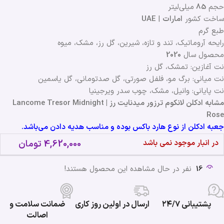
حجم
85
میلی‌لیتر
ساخت کشور
امارات
|
UAE
طبع گرم
رایحه آروماتیک، تند و تازه، شیرین، گل رز، مشک، میوه
محصول سال
2020
نت آغازین: تمشک، گل رز
نت میانی: برگ مو، فلفل صورتی، گل صدتومانی، گل یاسمین
نت پایانی: وانیل، مشک، چوب سدر ویرجینیا
مشابه ادکلن لانکوم ترزور میدنایت رز | Lancome Tresor Midnight
Rose
جعبه ادکلن از نوع هارد باکس بوده و مناسب هدیه دادن می‌باشد.
در انبار موجود نمی باشد
4,620,000
تومان
16
نفر در حال مشاهده این محصول هستند!
پشتیبانی ۲۴/۷
ارسال در اولین روز کاری
ضمانت سلامت و
اصالت