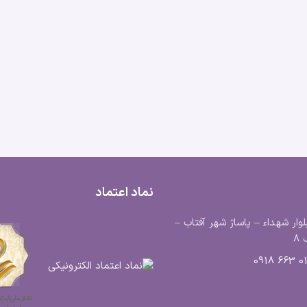
نماد اعتماد
لوار شهداء – پاساژ شهر آفتاب –
8
0183