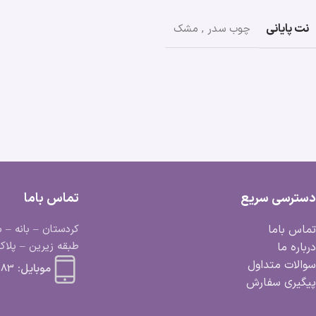
نت پایانی
چوب سدر
,
مشک
دسترسی سریع
تماس باما
تماس باما
کردستان – بانه – ب
طبقه زیرین – پلاک 
درباره ما
سوالات متداول
موبایل:
 663 0918
پیگیری سفارش