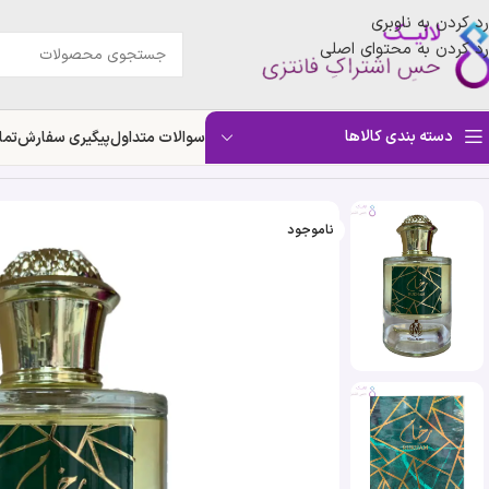
رد کردن به ناوبری
رد کردن به محتوای اصلی
دسته بندی کالاها
سوالات متداول
پیگیری سفارش
تما
خانه
»
فروشگاه
»
ادکلن رخام بلاد المسک | Belad Almisk Rukham
ناموجود