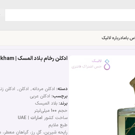
س باما
درباره لالیک
ادکلن رخام بلاد المسک | Belad Almisk Rukham
دسته:
ادکلن مردانه
,
ادکلن
,
ادکلن زنا
برچسب:
ادکلن عربی
برند:
بلاد المیسک
حجم
100
میلی‌لیتر
ساخت کشور
امارات
|
UAE
طبع ملایم
رایحه شیرین، گل رز، گیاهان معطر، 