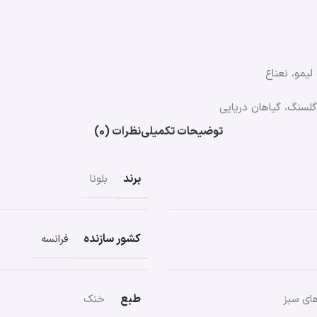
یمو، نعناع
گلسنگ، گیاهان دریایی
توضیحات تکمیلی
نظرات (0)
برند
بلونا
کشور سازنده
فرانسه
طبع
ای سبز
خنک