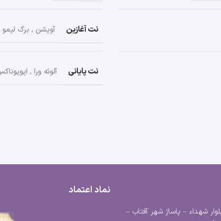
نت آغازین
آویشن
,
برگ لیمو
نت پایانی
آلوئه ورا
,
اپوپوناک
نماد اعتماد
لوار شهداء – پاساژ شهر آفتاب –