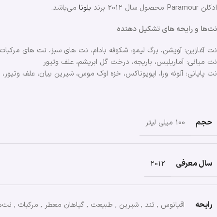
ادکلن Paramour محصول سال 2012 برند
بلونا
می‌باشد.
نت‌ها و رایحه های تشکیل دهنده
نت آغازین: آویشن، برگ لیمو، شکوفه بادام، نت های سبز، نت های مرکبات ل
نت میانی: آماریلیس، باریجه، درخت گل ابریشم، علف وتیور
نت پایانی: آلوئه ورا، اپوپوناکس، خزه اوک موس، شیرین بیان، علف وتیور، 
حجم
100 میلی لیتر
سال معرفی
2012
رایحه
اقیانوس
,
تند
,
شیرین
,
طبیعت
,
گیاهان معطر
,
مرکبات
,
نت‌ه