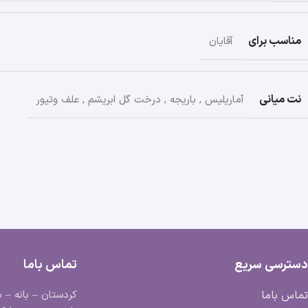
مناسب برای
آقایان
نت میانی
آماریلیس
,
باریجه
,
درخت گل ابریشم
,
علف وتیور
دسترسی سریع
تماس باما
تماس باما
کردستان – بانه – ب