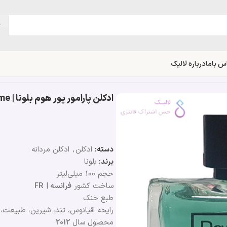
س باما
درباره لالیک
ادکلن پارامور پور هوم بلونا | Bellona Paramour Pour Homme
دسته:
ادکلن
,
ادکلن مردانه
برند:
بلونا
حجم 100 میلی‌لیتر
ساخت کشور
فرانسه
|
FR
طبع خنک
رایحه اقیانوس، تند، شیرین، طبیعت،
محصول سال
2012