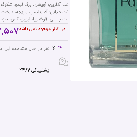
نت آغازین: آویشن، برگ لیمو، شکوفه 
نت میانی: آماریلیس، باریجه، درخت گ
نت پایانی: آلوئه ورا، اپوپوناکس، خز
7,507
در انبار موجود نمی باشد
4
نفر در حال مشاهده این 
پشتیبانی ۲۴/۷