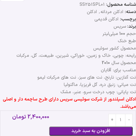
شناسه محصول:
SS251SPL01
دسته:
ادکلن مردانه
,
ادکلن
برچسب:
ادکلن قدیمی
برند:
سریس
حجم
100
میلی‌لیتر
طبع خنک
محصول کشور سوئیس
رایحه: چوبی، خاک و زمین، خوراکی، شیرین، طبیعت، گل، مرکبات
محصول سال
2010
مناسب برای: آقایان
نت آغازین: نارنج، نت های سبز، نت های مرکبات لیمو
نت میانی: زنبق دره، گل فریزیا، ماگنولیا
نت پایانی: چوب درخت سرو، عنبر، مشک
ادکلن اسپلندور از شرکت سوئیسی سریس دارای طرح ساچمه دار و اصلی
می‌باشد.
2,400,000
تومان
افزودن به سبد خرید