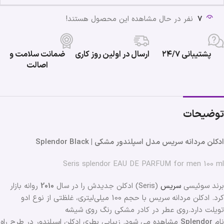
7
نفر در حال مشاهده این محصول هستند!
پشتیبانی ۲۴/۷
ارسال در اولین روز کاری
ضمانت سلامت و
اصالت
توضیحات
ادکلن مردانه سریس مدل اسپلندور مشکی | Splendor Black
Seris splendor EAU DE PARFUM for men 100 ml
برند سوئیسی
سریس
(Seris) ادکلن جدیدش را در سال
2010
روانه بازار
کرد. ادکلن مردانه سریس با حجم 100 میلی‌لیتری، غلظتی از نوع ادو
تویلت دارد.روی عطر در کادر مشکی رنگ روی شیشه
نام
Splendor
مشاهده می شود. زیبایی بطری ادکلن اسپلندور در طرح راه