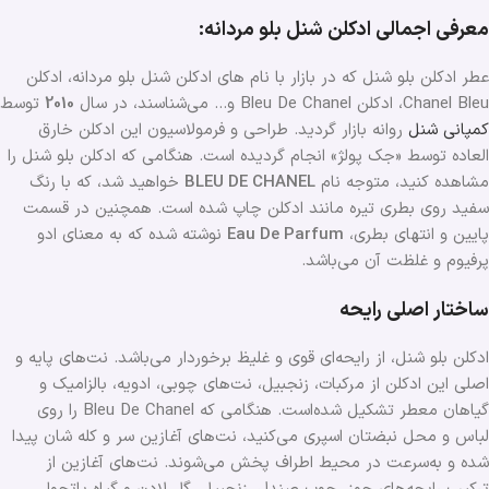
معرفی اجمالی ادکلن شنل بلو مردانه:
عطر ادکلن بلو شنل که در بازار با نام های ادکلن شنل بلو مردانه، ادکلن
Chanel Bleu، ادکلن Bleu De Chanel و… می‌شناسند، در سال
2010
توسط
کمپانی شنل
روانه بازار گردید. طراحی و فرمولاسیون این ادکلن خارق
العاده توسط «جک پولژ» انجام گردیده است. هنگامی که ادکلن بلو شنل را
مشاهده کنید، متوجه نام
BLEU DE CHANEL
خواهید شد، که با رنگ
سفید روی بطری تیره مانند ادکلن چاپ شده است. همچنین در قسمت
پایین و انتهای بطری،
Eau De Parfum
نوشته شده که به معنای ادو
پرفیوم و غلظت آن می‌باشد.
ساختار اصلی رایحه
ادکلن بلو شنل، از رایحه‌ای قوی و غلیظ برخوردار می‌باشد. نت‌های پایه و
اصلی این ادکلن از مرکبات، زنجبیل، نت‌های چوبی، ادویه، بالزامیک و
گیاهان معطر تشکیل شده‌است. هنگامی که Bleu De Chanel را روی
لباس و محل نبضتان اسپری می‌کنید، نت‌های آغازین سر و کله شان پیدا
شده و به‌سرعت در محیط اطراف پخش می‌شوند. نت‌های آغازین از