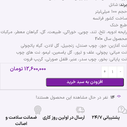
برند:
شانل
حجم 100 میلی‌لیتر
ساخت کشور فرانسه
طبع خنک
رایحه ادویه، تلخ، تند، چوبی، خوراکی، طبیعت، گل، گیاهان معطر، مرکبات
محصول سال
2010
نت آغازین: جوز، چوب صندل، زنجبیل، گل لادن، گیاه پاتچولی
نت میانی: پچولی، علف و تیور، گل یاسمین، لیمو، نت های چوب
نت پایانی: بخور، چوب سدر، عنبر، فلفل صورتی، گریپ فروت
12,600,000
تومان
افزودن به سبد خرید
14
نفر در حال مشاهده این محصول هستند!
پشتیبانی ۲۴/۷
ارسال در اولین روز کاری
ضمانت سلامت و
اصالت