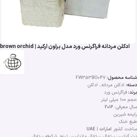
ادکلن مردانه فراگرنس ورد مدل براون ارکید | brown orchid
شناسه محصول:
FW353BO047
دسته:
ادکلن مردانه
,
ادکلن
برند:
فراگرنس ورد
حجم 100 میلی لیتر
سال معرفی:
2016
رایحه شیرین
طبع خنک
ساخت کشور
امارات
|
UAE
نت آغازین: پرتقال، پرتقال ماندارین، ترنج، شکوفه پرتقال