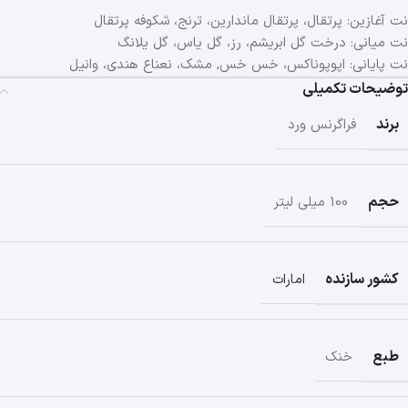
نت آغازین: پرتقال، پرتقال ماندارین، ترنج، شکوفه پرتقال
نت میانی: درخت گل ابریشم، رز، گل یاس، گل یلانگ
نت پایانی: اپوپوناکس، خس خس, مشک، نعناع هندی، وانیل
توضیحات تکمیلی
برند
فراگرنس ورد
حجم
100 میلی لیتر
کشور سازنده
امارات
طبع
خنک