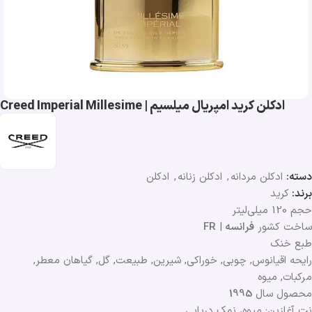
ادکلن کرید امپریال میلسیم | Creed Imperial Millesime
دسته:
ادکلن مردانه
,
ادکلن زنانه
,
ادکلن
برند:
کرید
حجم 120 میلی‌لیتر
ساخت کشور
فرانسه
|
FR
طبع خنک
رایحه اقیانوس, چوبی, خوراکی, شیرین, طبیعت, گل, گیاهان معطر,
مرکبات, میوه
محصول سال
1995
نت آغازین: میوه، نمک دریایی