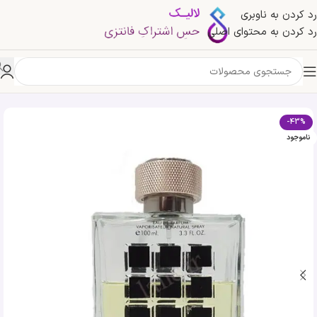
رد کردن به ناوبری
رد کردن به محتوای اصلی
خانه
»
فروشگاه
»
عطر ادکلن مردانه اکسپلور فراگرنس ورد Fragrance World Explore
-43%
ناموجود