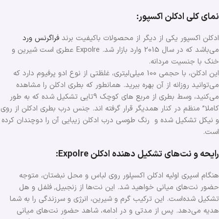
نمای کلی ادکلن اکسپور:
ادکلن اکسپور یکی از دیگر از محصولات باکیفیت برند
فراگرنس ورد
می‌باشد که در سال 2015 وارد بازار شد. Expolre عطری است شیرین و
خنک با جنسیت مردانه.
این ادکلن، با حجمی 100 میلی‌لیتری، غلظتی از نوع ادو پرفیوم دارد که
می‌توانید روزانه از آن بهره ببرید. همانطور که بطری ادکلن را مشاهده
می‌کنید، وسط بطری از مربع های کوچک 9تایی تشکیل شده که به طور
کاملا” منظم در کنار همدیگر قرار گرفته اند. جنس درب بطری ادکلن از روی
و نیکل تشکیل شده و رنگ طوسی درب ادکلن زیبایی آن را دوچندان کرده
است.
رایحه و نت‌های تشکیل دهنده ادکلن Expolre:
هنگام اسپری اولیه ادکلن اکسپلور روی لباس و محل نبضتان، متوجه
حضور نت‌های میانی خواهید شد. این نت‌ها از زنجبیل, فلفل و هل
تشکیل شده‌است. این ترکیب گرم و شیرین، انرژی و سرزندگی را به شما
هدیه می‌دهد. پس از مدتی و در ادامه، شاهد حضور نت‌های میانی