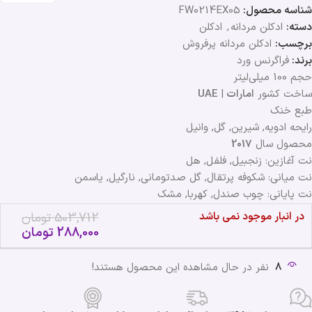
شناسه محصول:
FW0214EX05
دسته:
ادکلن مردانه
,
ادکلن
برچسب:
ادکلن مردانه پرفروش
برند:
فراگرنس ورد
حجم 100 میلی‌لیتر
ساخت کشور
امارات
|
UAE
طبع خنک
رایحه ادویه, شیرین, گل, وانیل
محصول سال
2017
نت آغازین: زنجبیل, فلفل, هل
نت میانی: شکوفه پرتقال, گل صدتومانی, نارگیل, یاسمن
نت پایانی: چوب صندل, کهربا, مشک
در انبار موجود نمی باشد
503,712
تومان
288,000
تومان
8
نفر در حال مشاهده این محصول هستند!