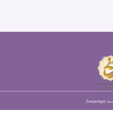
وسط
ZanyarApps