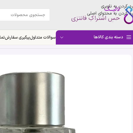
رد کردن به ناوبری
رد کردن به محتوای اصلی
دسته بندی کالاها
سوالات متداول
پیگیری سفارش
تما
خانه
»
فروشگاه
»
ادکلن نوید فنک | Fennec Navid