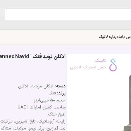
س باما
درباره لالیک
ادکلن نوید فنک | Fennec Navid
دسته:
ادکلن مردانه
,
ادکلن
برند:
فنک
حجم
50
میلی‌لیتر
ساخت کشور
امارات
|
UAE
طبع خنک
رایحه آروماتیک، تلخ، شیرین، مرکبات
نت آغازین: برگ لیمو، مرکبات، مشک