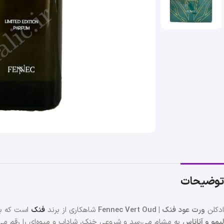
توضیحات
ادکلن
ورت عود فنک | Fennec Vert Oud
شاهکاری از برند
فنک
است که با
لیمو و آناناس
به مشام می‌رسد و شروعی خنک، شاداب و میوه‌ای را رقم م