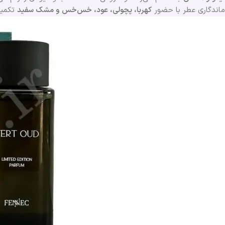
ماندگاری عطر با حضور
کهربا، پچولی، عود، خس‌خس و مشک سفید
تکمیل