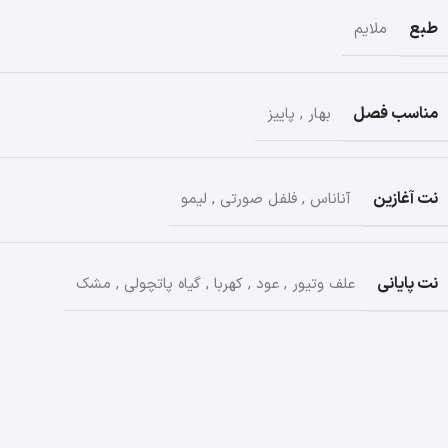
طبع
ملایم
مناسب فصل
بهار
,
پاییز
نت آغازین
آناناس
,
فلفل صورتی
,
لیمو
نت پایانی
علف وتیور
,
عود
,
کهربا
,
گیاه پاتچولی
,
مشک