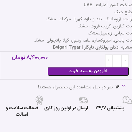
ساخت کشور
امارات
|
UAE
طبع خنک
رایحه آروماتیک، تند و تازه، کهربا، مرکبات، مشک
نت آغازین: گریپ فروت، مشک
نت میانی: زنجبیل،مشک
نت پایانی: امبروکسان، علف وتیور، گیاه پاتچولی، مشک
مشابه
ادکلن بولگاری تایگار | Bvlgari Tygar
8,400,000
تومان
افزودن به سبد خرید
16
نفر در حال مشاهده این محصول هستند!
پشتیبانی ۲۴/۷
ارسال در اولین روز کاری
ضمانت سلامت و
اصالت