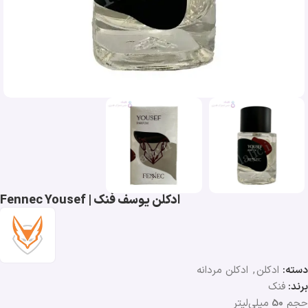
ادکلن یوسف فنک | Fennec Yousef
دسته:
ادکلن
,
ادکلن مردانه
برند:
فنک
حجم
50
میلی‌لیتر