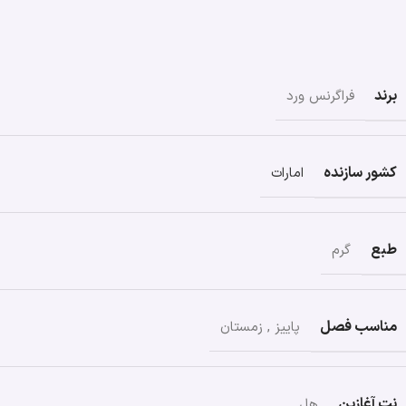
برند
فراگرنس ورد
کشور سازنده
امارات
طبع
گرم
مناسب فصل
پاییز
,
زمستان
نت آغازین
هل