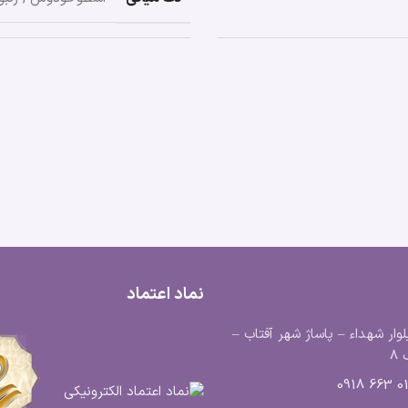
نماد اعتماد
لوار شهداء – پاساژ شهر آفتاب –
8
0183