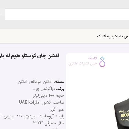
س باما
درباره لالیک
دسته:
ادکلن مردانه
,
ادکلن
برند:
فراگرنس ورد
حجم
100
میلی‌لیتر
ساخت کشور
امارات| UAE
طبع گرم
رایحه آروماتیک، پودری، تند، چوبی، ش
سال معرفی
2023