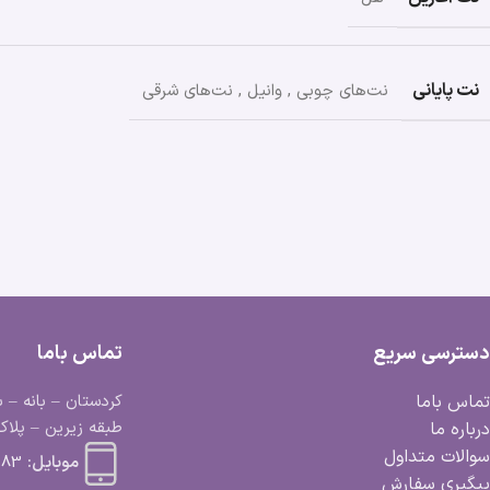
نت پایانی
نت‌های چوبی
,
وانیل
,
نت‌های شرقی
دسترسی سریع
تماس باما
تماس باما
کردستان – بانه – ب
طبقه زیرین – پلاک 
درباره ما
سوالات متداول
موبایل:
 663 0918
پیگیری سفارش