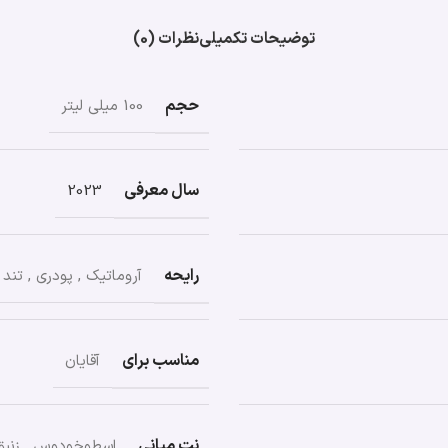
توضیحات تکمیلی
نظرات (0)
حجم
100 میلی لیتر
سال معرفی
2023
رایحه
آروماتیک
,
پودری
,
تند
مناسب برای
آقایان
نت میانی
اسطوخودوس
,
زنبق