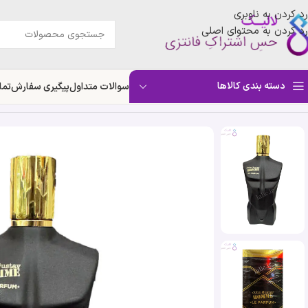
رد کردن به ناوبری
رد کردن به محتوای اصلی
دسته بندی کالاها
سوالات متداول
پیگیری سفارش
تما
خانه
»
فروشگاه
»
ادکلن جان گوستاو هوم له پارفوم | Fragrance World John Gustav Homme Le Parfum