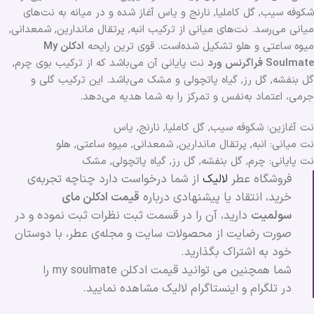
شکوفه سیب, گل کاملیا, نارنج و یاس آغاز شده و در میانه به نت‌‍‌های
میانی می‌رسد. نت‌های میانی از ترکیب انبه, پرتقال ماندارین, شمعدانی,
میوه‌ ساعتی و هلو تشکیل شده‌است. قوی ترین رایحه
ادکلن My
Soulmate فراگرنس ورد
نت پایانی آن می‌باشد که از ترکیب بوی چرم,
گل بنفشه, گل رز, گیاه پاتچولی و مشک می‌باشد. این ترکیب گلی و
جرمی، اعتماد به‌نفس و تمرکز را به شما هدیه می‌دهد.
نت آغازین: شکوفه سیب, گل کاملیا, نارنج, یاس
نت میانی: انبه, پرتقال ماندارین, شمعدانی, میوه‌ ساعتی, هلو
نت پایانی: چرم, گل بنفشه, گل رز, گیاه پاتچولی, مشک
فروشگاه عطر
لالیک
از شما درخواست دارد چناچه تجربه‌ی
خرید، انتقاد یا پیشنهادی درباره
قیمت ادکلن مای
سولمیت
دارید، آن را در قسمت ثبت نظرات ثبت نموده و در
صورت رضایت از محصولات سایت و مجله‌ی عطر، با دوستان
خود به اشتراک بگذارید.
شما همچنین می توانید قیمت ادکلن my soulmate را
در تلگرام و اینستاگرام لالیک مشاهده نمایید.