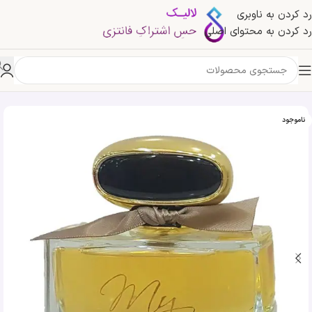
رد کردن به ناوبری
رد کردن به محتوای اصلی
خانه
»
فروشگاه
»
ادکلن My Soulmate فراگرنس ورد | Fragrance World My Soulmate
ناموجود