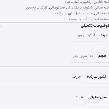
نت آغازین: زنجبیل, فلفل, هل
نت میانی: شکوفه پرتقال, گل صدتومانی, نارگیل, یاسمن
نت پایانی: چوب صندل, کهربا, مشک
مشابه ادكلن لاگوست سفيد
توضیحات تکمیلی
برند
فراگرنس ورد
حجم
100 میلی لیتر
کشور سازنده
امارات
سال معرفی
2018