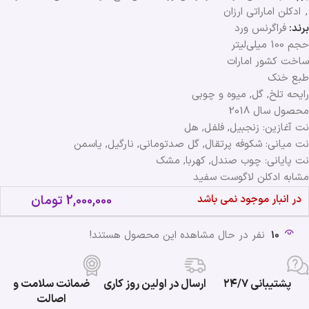
,
ادکلن اماراتی ارزان
برند:
فراگرنس ورد
حجم 100 میلی‌لیتر
ساخت کشور امارات
طبع خنک
رایحه تلخ, گل, میوه و چوبی
محصول سال 2018
نت آغازین: زنجبیل, فلفل, هل
نت میانی: شکوفه پرتقال, گل صدتومانی, نارگیل, یاسمن
نت پایانی: چوب صندل, کهربا, مشک
مشابه ادكلن لاگوست سفيد
در انبار موجود نمی باشد
2,000,000
تومان
10
نفر در حال مشاهده این محصول هستند!
پشتیبانی ۲۴/۷
ارسال در اولین روز کاری
ضمانت سلامت و
اصالت