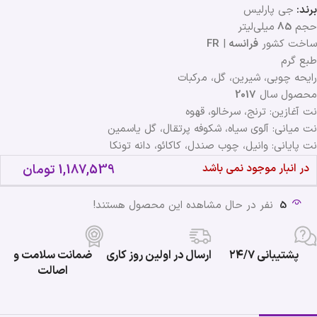
برند:
جی پارلیس
حجم
85
میلی‌لیتر
ساخت کشور
فرانسه
|
FR
طبع گرم
رایحه چوبی، شیرین، گل، مرکبات
محصول سال
2017
نت آغازین: ترنج، سرخالو، قهوه
نت میانی: آلوی سیاه، شکوفه پرتقال، گل یاسمین
نت پایانی: وانیل، چوب صندل، کاکائو، دانه تونکا
در انبار موجود نمی باشد
1,187,539
تومان
5
نفر در حال مشاهده این محصول هستند!
پشتیبانی ۲۴/۷
ارسال در اولین روز کاری
ضمانت سلامت و
اصالت