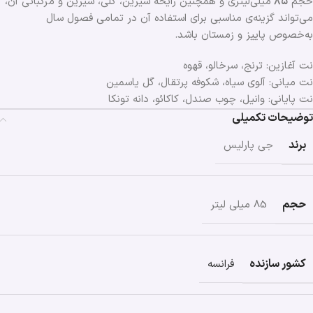
حجم
۸۵
میلی‌لیتری و همچنین رایحه شیرین، گلی، شیرین و مرکباتی آن،
می‌تواند گزینه‌ی مناسبی برای استفاده آن در تمامی فصول ‌سال
به‌خصوص پاییز و زمستان باشد.
نت آغازین: ترنج، سرخالو، قهوه
نت میانی: آلوی سیاه، شکوفه پرتقال، گل یاسمین
نت پایانی: وانیل، چوب صندل، کاکائو، دانه تونکا
توضیحات تکمیلی
برند
جی پارلیس
حجم
85 میلی لیتر
کشور سازنده
فرانسه