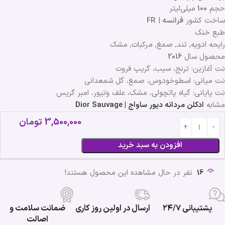
حجم
100
میلی‌لیتر
ساخت کشور
فرانسه
|
FR
طبع خنک
رایحه ادویه, تند, صمغ, مرکبات, مشک
محصول سال
2016
نت آغازین: ترنج، سیب، گریپ فروت
نت میانی: اسطوخودوس، صمغ، گل شمعدانی
نت پایانی: گیاه پاتچولی، مشک، علف وتیور، امبر گریس
مشابه
ادکلن مردانه دیور ساواج | Dior Sauvage
3,500,000
تومان
افزودن به سبد خرید
16
نفر در حال مشاهده این محصول هستند!
پشتیبانی ۲۴/۷
ارسال در اولین روز کاری
ضمانت سلامت و
اصالت