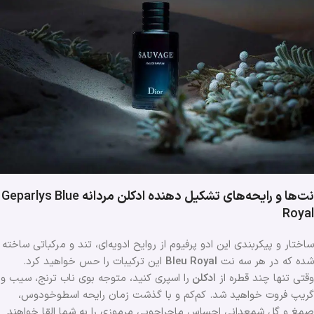
نت‌ها و رایحه‌های تشکیل دهنده ادکلن مردانه
Geparlys Blue
Royal
ساختار و پیکربندی این ادو پرفیوم از روایح ادویه‌ای، تند و مرکباتی ساخته
شده که در هر سه نت
Bleu Royal
این ترکیبات را حس خواهید کرد.
وقتی تنها چند قطره از
ادکلن
را اسپری کنید، متوجه بوی ناب ترنج، سیب و
گریپ فروت خواهید شد. کم‌کم و با گذشت زمان رایحه اسطوخودوس،
صمغ و گل شمعدانی احساس ماجراجویی مرموزی را به شما القا خواهند