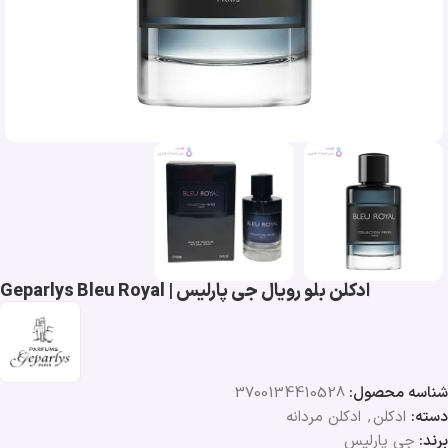
ادکلن بلو رویال جی پارلیس | Geparlys Bleu Royal
شناسه محصول:
3700134410528
دسته:
ادکلن
,
ادکلن مردانه
برند:
جی پارلیس