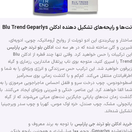
نت‌ها و رایحه‌های تشکیل دهنده ادکلن Blu Trend Geparlys
ساختار و پیکربندی این ادو تویلت از روایح آروماتیک، چوبی، ادویه‌ای،
شیرین و گلی ساخته شده که در هر سه نت
ادکلن بلو ترند جی پارلیس
این ترکیبات را حس خواهید کرد. وقتی تنها چند قطره از ادکلن
Blu
Trend
را اسپری کنید، متوجه بوی ناب پرتقال ماندارین، رزماری و گیاه
زیرفون خواهید شد. این ترکیب حس سرزندگی و انرژی ویژه‌ای را به شما و
اطرافیانتان منتقل می‌کند. کم‌کم و با گذشت زمانی بوی سحرآمیز
اسطوخودوس، چوب درخت سرو و فلفل احساس ماجراجویی مرموزی را به
شما القا خواهند کرد. این عناصر، خنکی و شیرینی ویژه‌ای ایجاد می‌کنند. با
گذشت زمان نت‌های پایانی جایگزین نت‌های میانی می‌شوند که از گیاه
پاتچولی، مشک، چوب صندل، خزه اوک موس، کهربا و چوب سدر ویرجینیا
تشکیل شده‌اند.
خرید ادکلن بلو ترند جی پارلیس
با توجه به برند معروف و
شناخته‌شده
Geparlys
، حجم
۱۰۰
میلی‌لیتری و همچنین رایحه خنک،