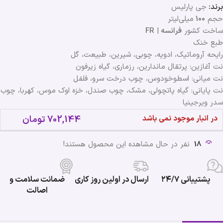
برند:
جی پارلیس
حجم
100
میلی‌لیتر
ساخت کشور
فرانسه
|
FR
طبع خنک
رایحه آروماتیک، ادویه، چوبی، شیرین، طبیعت، گل
نت آغازین: پرتقال ماندارین، رزماری، گیاه زیرفون
نت میانی: اسطوخودوس، چوب درخت سرو، فلفل
نت پایانی: گیاه پاتچولی، مشک، چوب صندل، خزه اوک موس، کهربا، چوب
سدر ویرجینیا
در انبار موجود نمی باشد
702,144
تومان
18
نفر در حال مشاهده این محصول هستند!
پشتیبانی ۲۴/۷
ارسال در اولین روز کاری
ضمانت سلامت و
اصالت