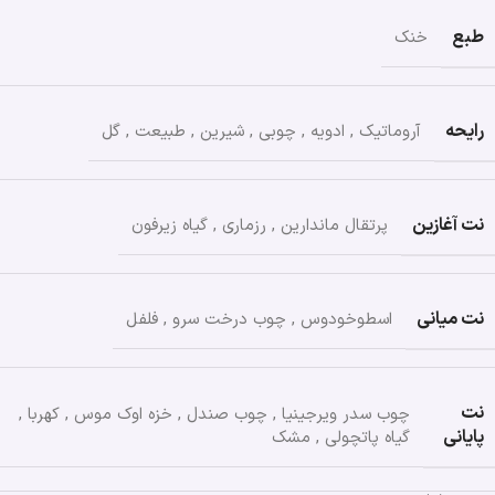
طبع
خنک
رایحه
آروماتیک
,
ادویه
,
چوبی
,
شیرین
,
طبیعت
,
گل
نت آغازین
پرتقال ماندارین
,
رزماری
,
گیاه زیرفون
نت میانی
اسطوخودوس
,
چوب درخت سرو
,
فلفل
نت
چوب سدر ویرجینیا
,
چوب صندل
,
خزه اوک موس
,
کهربا
,
پایانی
گیاه پاتچولی
,
مشک