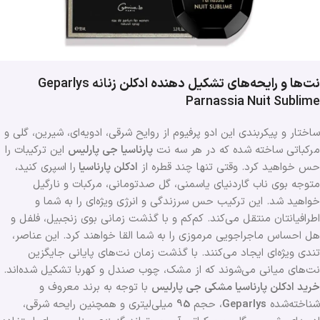
نت‌ها و رایحه‌های تشکیل دهنده ادکلن زن
انه Geparlys
Parnassia Nuit Sublime
ساختار و پیکربندی این ادو پرفیوم از روایح شرقی، ادویه‌ای، شیرین، گلی و
مرکباتی ساخته شده که در هر سه نت
پارناسیا جی
پارلیس
این ترکیبات را
حس خواهید کرد. وقتی تنها چند قطره از
ادکلن پارناسیا
را اسپری کنید،
متوجه بوی ناب گاردنیای یاسمنی، گل صدتومانی، مرکبات و نارگیل
خواهید شد. این ترکیب حس سرزندگی و انرژی ویژه‌ای را به شما و
اطرافیانتان منتقل می‌کند. کم‌کم و با گذشت زمانی بوی زنجبیل، فلفل و
هل احساس ماجراجویی مرموزی را به شما القا خواهند کرد. این عناصر،
تندی ویژه‌ای ایجاد می‌کنند. با گذشت زمان نت‌های پایانی جایگزین
نت‌های میانی می‌شوند که از مشک، چوب صندل و کهربا تشکیل شده‌اند.
خرید ادکلن پارناسیا مشکی جی پارلیس
با توجه به برند معروف و
شناخته‌شده
Geparlys
، حجم
95
میلی‌لیتری و همچنین رایحه شرقی،