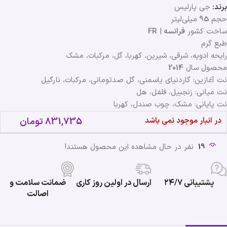
برند:
جی پارلیس
حجم
95
میلی‌لیتر
ساخت کشور
فرانسه
|
FR
طبع گرم
رایحه ادویه، شرقی، شیرین، کهربا، گل، مرکبات، مشک
محصول سال
2014
نت آغازین: گاردنیای یاسمنی، گل صدتومانی، مرکبات، نارگیل
نت میانی: زنجبیل، فلفل، هل
نت پایانی: مشک، چوب صندل، کهربا
در انبار موجود نمی باشد
831,735
تومان
19
نفر در حال مشاهده این محصول هستند!
پشتیبانی ۲۴/۷
ارسال در اولین روز کاری
ضمانت سلامت و
اصالت