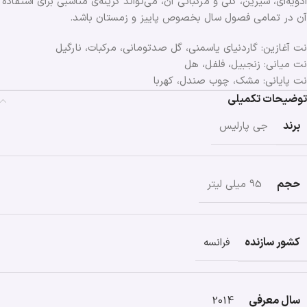
ادویه‌ای، شیرین، گلی و مرکباتی آن، می‌تواند گزینه‌ی مناسبی برای استفاده
آن در تمامی فصول ‌سال بخصوص پاییز و زمستان باشد.
نت آغازین: گاردنیای یاسمنی، گل صدتومانی، مرکبات، نارگیل
نت میانی: زنجبیل، فلفل، هل
نت پایانی: مشک، چوب صندل، کهربا
توضیحات تکمیلی
برند
جی پارلیس
حجم
95 میلی لیتر
کشور سازنده
فرانسه
سال معرفی
2014