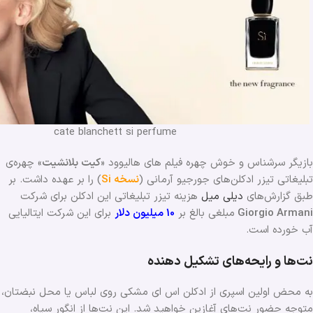
cate blanchett si perfume
بازیگر سرشناس و خوش چهره فیلم های هالیوود «
کیت بلانشیت
» چهره‌ی
تبلیغاتی تیزر ادکلن‌های جورجیو آرمانی (
نسخه Si
) را بر عهده داشت. بر
طبق گزارش‌های
دیلی میل
هزینه تیزر تبلیغاتی این ادکلن برای شرکت
Giorgio Armani
مبلغی بالغ بر
10 میلیون دلار
برای این شرکت ایتالیایی
آب خورده است.
نت‌ها و رایحه‌های تشکیل دهنده
به محض اولین اسپری از ادکلن اس ای مشکی روی لباس یا محل نبضتان،
متوجه حضور نت‌های آغازین خواهید شد. این نت‌ها از انگور سیاه،