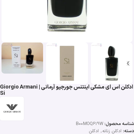
ادکلن اس ای مشکی اینتنس جورجیو آرمانی | Giorgio Armani
Si
شناسه محصول:
B00MOQ619W
دسته:
ادکلن زنانه
,
ادکلن