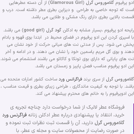
ادو پرفیوم
گلاموروس گرل
(
Girl
Glamorous
) از آن دسته عطرهایی
است که توجه خاصی به طراحی و دیزاین بطری عطر داشته است. درب و
قسمت بالایی بطری دارای رنگ مشکی و طلایی می باشد.
رایحه ادو پرفیوم ،بسیار مشابه به ادکلن
گود گرل
(
girl
good
) می باشد.
با اسپری کردن این ادو پرفیوم در فضای محیط در ابتدا بوی قهوه و بادام
پخش می شود. پس از مدتی نت های میانی حرکت از خود نشان می
دهند و بوی گل مریم یاسمین خود را نشان می دهند. و در ادامه و آخر
نت های پایانی که دارای بوی تونکا و کاکائو می باشند استشمام می شوند.
این ادو پرفیوم مناسب فصل پاییز و زمستان می باشد.
گلاموروس گرل
از سری برند
فراگرانس ورد
ساخت کشور امارات متحده می
باشد. با توجه به کیفیت ماندگاری ، طراحی زیبای بطری و قیمت مناسب ،
این ادوپرفیوم را به خانم های محترم پیشنهاد می کند.
فروشگاه عطر لالیک از شما درخواست دارد چناچه تجریه ی
خرید، انتقاد یا پیشنهادی درباره عطر ادکلن زنانه
فراگرنس ورد
گلاموروس گرل
دارید، آن را قسمت ثبت نظرات ثبت نموده و
در صورت رضایت از محصولات سایت و مجله ی عطر، با