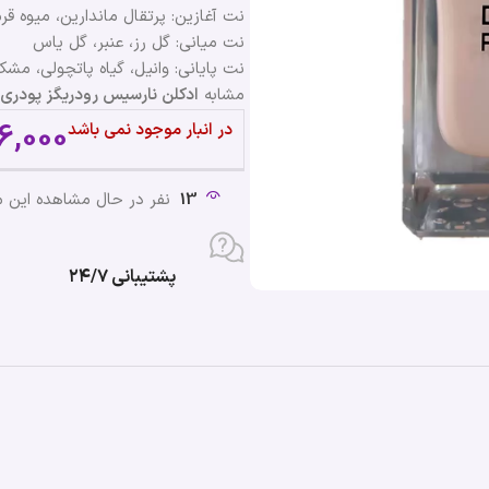
نت آغازین: پرتقال ماندارین، میوه‌ قرم
نت میانی: گل رز، عنبر، گل یاس
نت پایانی: وانیل، گیاه پاتچولی، مش
مشابه
ادکلن نارسیس رودریگز پودری | ciso Poudree Narciso Rodriguez
6,000
در انبار موجود نمی باشد
13
نفر در حال مشاهده این
پشتیبانی ۲۴/۷