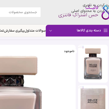
رد کردن به ناوبری
رد کردن به محتوای اصلی
دسته بندی کالاها
سوالات متداول
پیگیری سفارش
تما
خانه
»
فروشگاه
»
ادکلن دلیس پودر ژوهان بی جی پارلیس | Geparlys Johan.b Delice Poudre
ناموجود