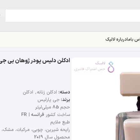
س باما
درباره لالیک
ادکلن دلیس پودر ژوهان بی جی پارلیس |  Delice Poudre
دسته:
ادکلن زنانه
,
ادکلن
برند:
جی پارلیس
حجم
85
میلی‌لیتر
ساخت کشور
فرانسه
|
FR
طبع ملایم
رایحه شیرین، چوبی، مرکبات، مشک، و
محصول سال
2019