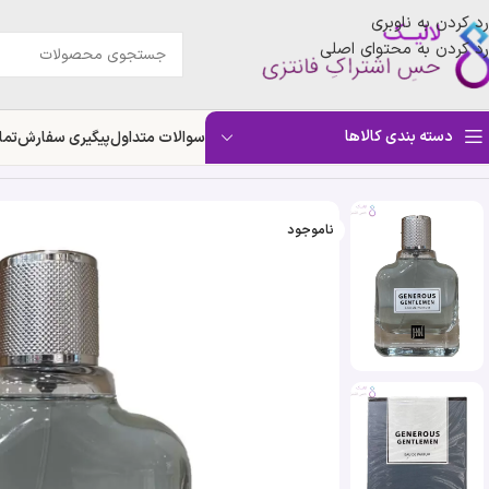
رد کردن به ناوبری
رد کردن به محتوای اصلی
دسته بندی کالاها
سوالات متداول
پیگیری سفارش
تما
خانه
»
فروشگاه
»
ادکلن جنروس جنتلمن جانوین | Johnwin Generous Gentlemen
ناموجود