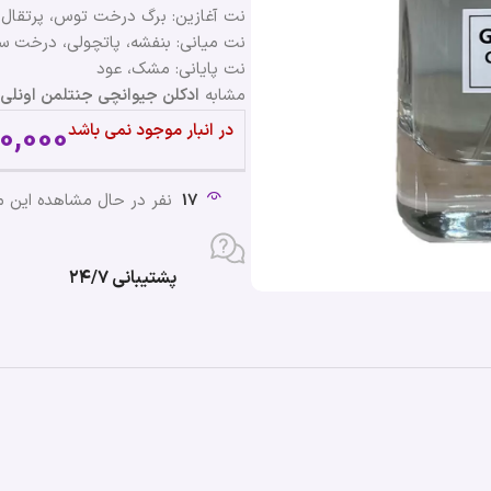
نت آغازین: برگ درخت توس، پرتقال م
نت میانی: بنفشه، پاتچولی، درخت س
نت پایانی: مشک، عود
مشابه
ادکلن جیوانچی جنتلمن اونلی | venchy Gentlemen Only
0,000
در انبار موجود نمی باشد
17
نفر در حال مشاهده این 
پشتیبانی ۲۴/۷