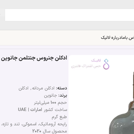
س باما
درباره لالیک
ادکلن جنروس جنتلمن جانوین | ohnwin Generous Gentlemen
دسته:
ادکلن مردانه
,
ادکلن
برند:
جانوین
حجم
100
میلی‌لیتر
ساخت کشور
امارات
|
UAE
طبع گرم
رایحه آروماتیک، اسموکی، تند و تازه
محصول سال
2020