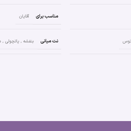
مناسب برای
آقایان
نت میانی
توس
بنفشه
,
پاتچولی
,
د