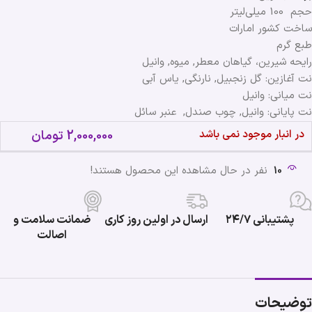
حجم 100 میلی‌لیتر
ساخت کشور امارات
طبع گرم
رایحه شیرین، گیاهان معطر, میوه, وانیل
نت آغازین: گل زنجبیل, نارنگی, یاس آبی
نت میانی: وانیل
نت پایانی: وانیل, چوب صندل, عنبر سائل
در انبار موجود نمی باشد
2,000,000
تومان
10
نفر در حال مشاهده این محصول هستند!
پشتیبانی ۲۴/۷
ارسال در اولین روز کاری
ضمانت سلامت و
اصالت
توضیحات