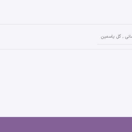
انی
,
گل یاسمین