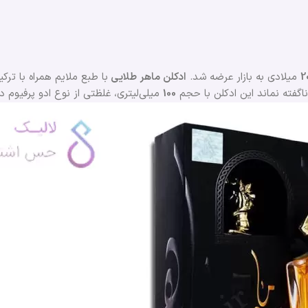
2
میلادی به بازار عرضه شد.
ادکلن ماهر طلایی
با طبع ملایم همراه با تر
ناگفته نماند این ادکلن با حجم
100
میلی‌لیتری، غلظتی از نوع ادو پرفیوم 