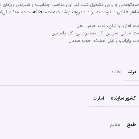
صدتومانی و یاس تشکیل شده‌اند. این عناصر، جذابیت و شیرینی ویژه‌ای 
ماهر طلایی
با توجه به برند معروف و شناخته‌شده
لطافه
، حجم
100
میلی‌لی
نت آغازین: ترنج، توت خرس، هل
نت میانی: سوسن، گل صدتومانی، گل یاسمین
نت پایانی: وانیل، مشک، چوب صندل
برند
لطافه
کشور سازنده
امارات
طبع
ملایم