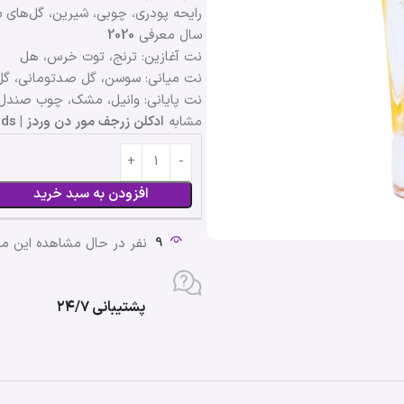
رایحه پودری، چوبی، شیرین، گل‌های 
سال معرفی
2020
نت آغازین: ترنج، توت خرس، هل
نت میانی: سوسن، گل صدتومانی، گل
نت پایانی: وانیل، مشک، چوب صندل
مشابه
ادکلن زرجف مور دن وردز | Xerjoff More Than Words
افزودن به سبد خرید
9
نفر در حال مشاهده این 
پشتیبانی ۲۴/۷