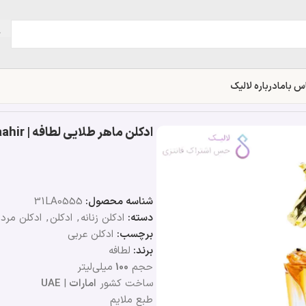
س باما
درباره لالیک
ادکلن ماهر طلایی لطافه | Lattafa Maahir
شناسه محصول:
31LA0555
دسته:
ادکلن زنانه
,
ادکلن
,
ادکلن مردا
برچسب:
ادکلن عربی
برند:
لطافه
حجم
100
میلی‌لیتر
ساخت کشور
امارات
|
UAE
طبع ملایم