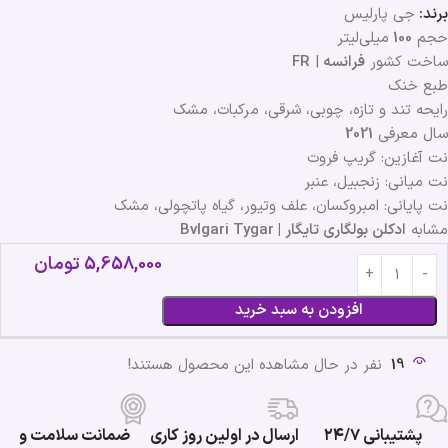
برند:
جی پارلیس
حجم
100
میلی‌لیتر
ساخت کشور
فرانسه
|
FR
طبع خنک
رایحه تند و تازه، چوبی، شرقی، مرکبات، مشک
سال معرفی
2021
نت آغازین: گریپ فروت
نت میانی: زنجبیل، عنبر
نت پایانی: امبروکسان، علف وتیور، گیاه پاتچولی، مشک
مشابه
ادکلن بولگاری تایگار | Bvlgari Tygar
5,658,000
تومان
افزودن به سبد خرید
19
نفر در حال مشاهده این محصول هستند!
پشتیبانی ۲۴/۷
ارسال در اولین روز کاری
ضمانت سلامت و