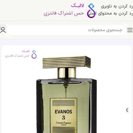
رد کردن به ناوبری
رد کردن به محتوای اصلی
خانه
»
فروشگاه
»
ادکلن اوانوس 3 لورینتال فرگرانس | LOrientale Fragrances Evanos 3