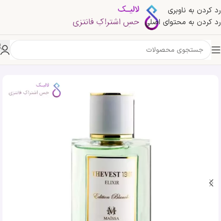
رد کردن به ناوبری
رد کردن به محتوای اصلی
خانه
»
فروشگاه
»
ادکلن مایسا پارفومز زوست | Maissa Parfums THEVEST 1981 Elixir