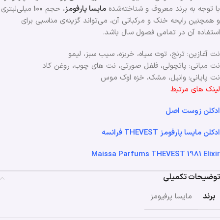
با توجه به برند معروف و شناخته‌شده
مایسا پارفومز
، حجم
100
میلی‌لیتری
و همچنین رایحه خنک و مرکباتی آن، می‌تواند گزینه‌ی مناسبی برای
استفاده آن در تمامی فصول ‌سال باشد.
نت آغازین: ترنج، توت سیاه، خربزه، سیب سبز، لیمو
نت میانی: پاتچولی، فلفل صورتی، نت های چوب، روغن کاد
نت پایانی: وانیل، مشک، خزه اوک موس
لینک های مرتبط
ادکلن زوست اصل
ادکلن مایسا پارفومز THEVEST فرانسه
Maissa Parfums THEVEST 1981 Elixir
توضیحات تکمیلی
برند
مایسا پرفیومز