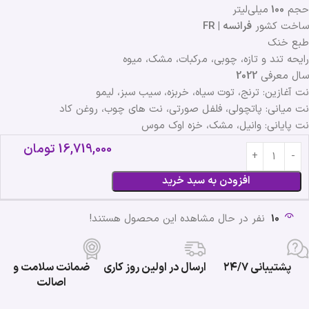
حجم
100
میلی‌لیتر
ساخت کشور
فرانسه | FR
طبع خنک
رایحه تند و تازه، چوبی، مرکبات، مشک، میوه
سال معرفی
2022
نت آغازین: ترنج، توت سیاه، خربزه، سیب سبز، لیمو
نت میانی: پاتچولی، فلفل صورتی، نت های چوب، روغن کاد
نت پایانی: وانیل، مشک، خزه اوک موس
16,719,000
تومان
افزودن به سبد خرید
10
نفر در حال مشاهده این محصول هستند!
پشتیبانی ۲۴/۷
ارسال در اولین روز کاری
ضمانت سلامت و
اصالت