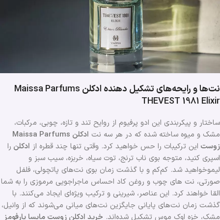
نت‌ها و رایحه‌های تشکیل دهنده ادکلن
Maissa Parfums
THEVEST 1981 Elixir
ساختار و پیکربندی این ادو پرفیوم از روایح تند و تازه، چوبی، مرکبات،
مشک و میوه ساخته شده که در هر سه نت
ادکلن Maissa Parfums
زوست
این ترکیبات را حس خواهید کرد. وقتی تنها چند قطره از
ادکلن
را
اسپری کنید، متوجه بوی ناب ترنج، توت سیاه، خربزه، سیب سبز و
لیموخواهید شد. کم‌کم و با گذشت زمان بوی نت‌های پاتچولی، فلفل
صورتی، نت های چوب و روغن کاد احساس ماجراجویی مرموزی را به شما
القا خواهند کرد. این عناصر، شیرینی و ترکیب ویژه‌ای ایجاد می‌کنند. با
گذشت زمان نت‌های پایانی جایگزین نت‌های میانی می‌شوند که از وانیل،
مشک، خزه اوک موس تشکیل شده‌اند.
خرید ادکلن زوست مایسا پارفومز