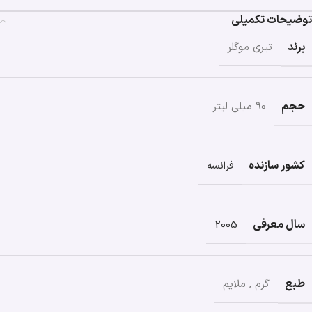
توضیحات تکمیلی
برند
تیری موگلر
حجم
90 میلی لیتر
کشور سازنده
فرانسه
سال معرفی
2005
طبع
گرم
,
ملایم