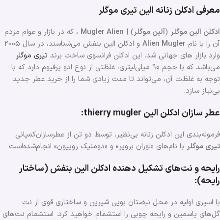
معرفی ادکلن زنانه
الین تیری موگلر
ادکلن الین موگلر
(
آلین موگلر
) |
Mugler Alien
، که در بازار و عوام مردم
آن را با نام
Alien Mugler
و ادكلن الين بنفش می‌شناسند، در سال 2005
وارد بازار های جهانی شد. این ادکلن فرانسوی ساخت برند
تیری موگلر
می‌باشد که با حجم 90 میلی‌لیتری، غلظتی از نوع ادو پرفیوم دارد که با
توجه به غلظت آن، می‌تواند تا مدت زیادی شما را از خرید عطر جدید
بی‌نیاز سازد.
عطر سازان ادکلن الین thierry mugler:
فرموله‌بندی این ادکلن زنانه بی‌نظیر، توسط‌ دو تن از عطر‌سازان‌کمپانی
تیری موگلر
با نام‌های «لوران برویر» و «دومنیک روپیون» انجام‌شده‌‌است
رایحه و نت‌های تشکیل دهنده ادکلن الین بنفش (ساختار
رایحه):
با اسپری اولیه در محل نبضتان بویی شیرین و ساختاری قوی از نت‌
گل‌های یاسمین و رایحه چوبی را استشمام خواهید کرد. استشمام نت‌های