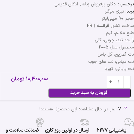
برچسب:
ادکلن پرفروش زنانه
,
ادکلن قدیمی
برند:
تیری موگلر
حجم
90
میلی‌لیتر
ساخت کشور
فرانسه
|
FR
طبع ملایم، گرم
رایحه تند، چوبی، گلی
محصول سال
2005
نت آغازین: گل یاس
نت میانی: نت های چوب
نت پایانی: کهربا
10,400,000
تومان
افزودن به سبد خرید
7
نفر در حال مشاهده این محصول هستند!
پشتیبانی ۲۴/۷
ارسال در اولین روز کاری
ضمانت سلامت و