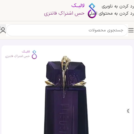
رد کردن به ناوبری
رد کردن به محتوای اصلی
خانه
»
فروشگاه
»
عطر ادکلن زنانه الین موگلر زنانه بنفش | ادکلن Alien Thierry Mugler