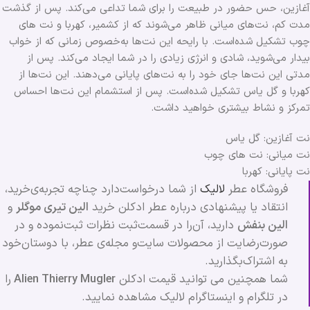
آغازین، حس حضور در طبیعت را برای شما تداعی می‌کند. پس از گذشت
مدت کم، نت‌های میانی ظاهر می‌شوند که از کشمیر، کهربا و نت های
چوب تشکیل شده‌است. با رایحه این نت‌ها به‌خصوص زمانی که از خواب
بیدار می‌شوید، شادی و انرژی زیادی را در شما ایجاد می‌کند. پس از
مدتی این نت‌ها جای خود را به نت‌های پایانی می‌دهند. این نت‌ها از
کهربا و گل یاس تشکیل شده‌است. پس از استشمام این نت‌ها احساس
تمرکز و نشاط بیشتری خواهید داشت.
نت آغازین: گل یاس
نت میانی: نت های چوب
نت پایانی: کهربا
فروشگاه عطر
لالیک
از شما درخواست‌دارد چناچه تجربه‌ی‌خرید،
انتقاد یا پیشنهادی درباره عطر ادکلن خرید
الین تیری موگلر
و
الين بنفش
دارید، آن‌را در قسمت‌ثبت نظرات ثبت‌نموده و در
صورت‌رضایت از محصولات سایت‌و مجله‌ی عطر، با دوستان‌خود
به‌ اشتراک‌بگذارید.
شما همچنین می توانید قیمت ادکلن
Alien Thierry Mugler
را
در تلگرام و اینستاگرام لالیک مشاهده نمایید.