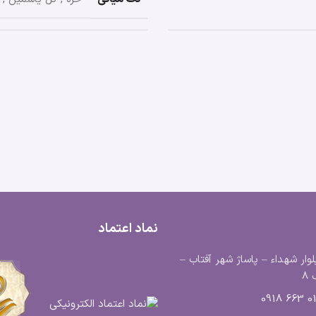
نماد اعتماد
لوار شهداء – پاساژ شهر آفتاب –
8
0183