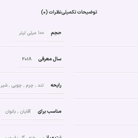
توضیحات تکمیلی
نظرات (0)
حجم
100 میلی لیتر
سال معرفی
2018
رایحه
تند
,
چرم
,
چوبی
,
شیر
مناسب برای
آقایان
,
بانوان
نت میانی
خزه
,
گل یاسمین
,