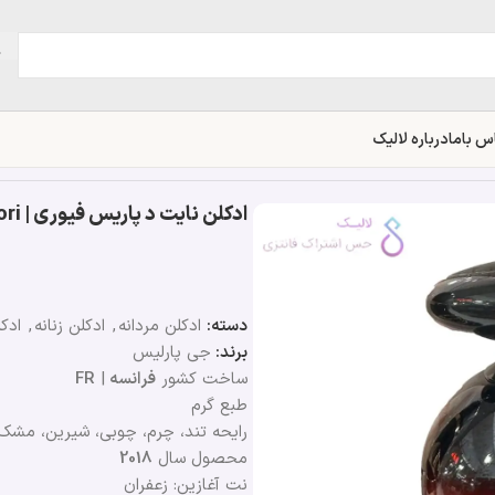
س باما
درباره لالیک
ادکلن نایت د پاریس فیوری | Night De Paris Fiori
دسته:
ادکلن مردانه
,
ادکلن زنانه
,
ادک
برند:
جی پارلیس
ساخت کشور
فرانسه
|
FR
طبع گرم
رایحه تند، چرم، چوبی، شیرین، مشک
محصول سال
2018
نت آغازین: زعفران