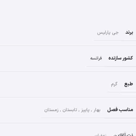
برند
جی پارلیس
کشور سازنده
فرانسه
طبع
گرم
مناسب فصل
بهار
,
پاییز
,
تابستان
,
زمستان
نت آغازین
زعفران