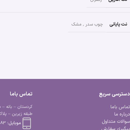
نت پایانی
چوب سدر
,
مشک
دسترسی سریع
تماس باما
تماس باما
کردستان – بانه – ب
طبقه زیرین – پلاک 
درباره ما
سوالات متداول
موبایل:
 663 0918
پیگیری سفارش