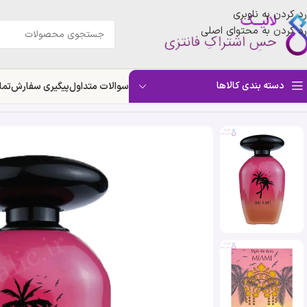
رد کردن به ناوبری
رد کردن به محتوای اصلی
دسته بندی کالاها
سوالات متداول
پیگیری سفارش
تما
خانه
»
فروشگاه
»
ادکلن نایت د پاریس میامی | Night De Paris Miami