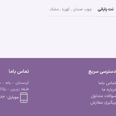
نت پایانی
چوب صندل
,
کهربا
,
مشک
دسترسی سریع
تماس باما
تماس باما
کردستان – بانه – ب
طبقه زیرین – پلاک 
درباره ما
سوالات متداول
موبایل:
 663 0918
پیگیری سفارش