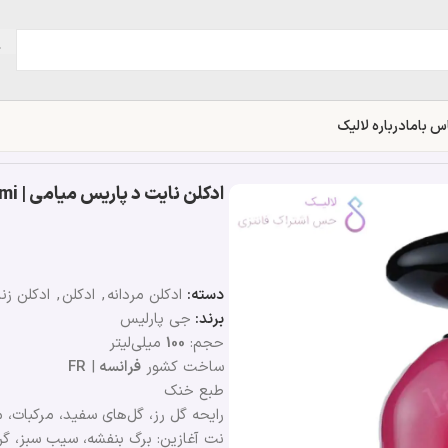
س باما
درباره لالیک
ادکلن نایت د پاریس میامی | Night De Paris Miami
دسته:
ادکلن مردانه
,
ادکلن
,
ادکلن زنا
برند:
جی پارلیس
حجم:
100
میلی‌لیتر
ساخت کشور
فرانسه
|
FR
طبع خنک
رایحه گل رز، گل‌های سفید، مرکبات،
نت آغازین: برگ بنفشه، سیب سبز، گ