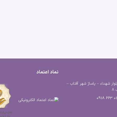
نماد اعتماد
لوار شهداء – پاساژ شهر آفتاب –
8
0183