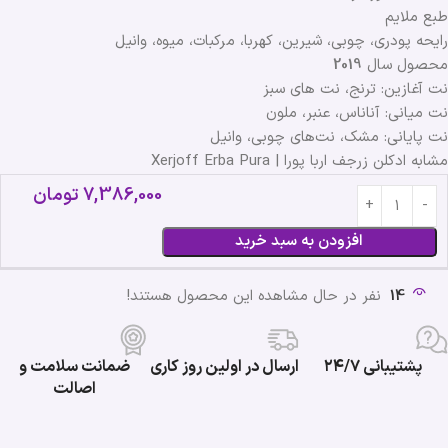
طبع ملایم
رایحه پودری، چوبی، شیرین، کهربا، مرکبات، میوه، وانیل
محصول سال
2019
نت آغازین: ترنج، نت های سبز
نت میانی: آناناس، عنبر، ملون
نت پایانی: مشک، نت‌های چوبی، وانیل
مشابه ادکلن زرجف اربا پورا | Xerjoff Erba Pura
7,386,000
تومان
افزودن به سبد خرید
14
نفر در حال مشاهده این محصول هستند!
پشتیبانی ۲۴/۷
ارسال در اولین روز کاری
ضمانت سلامت و
اصالت