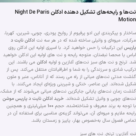
نت‌ها و رایحه‌های تشکیل دهنده ادکلن
Night De Paris
Motion
ساختار و پیکربندی این ادو پرفیوم از روایح پودری، چوبی، شیرین، کهربا،
مرکبات، میوه‌ای و وانیلی ساخته شده که در هر سه نت
ادکلن نایت د
پاریس
این ترکیبات را حس خواهید کرد. با اسپری اولیه این ادکلن روی
لباس یا محصا نبضتان، متوجه رایحه و نت های اولیه این ادکلن خواهید
شد. ترنج و نت های سبز نت‌های آغازین و اولیه
ادکلن
می باشند. این
ترکیب شادی و سرزندگی را به شما و اطرافیانتان منتقل می‌کند. پس از
گذشت مدتی نت‌های میانی از راه می رسند که از آناناس، عنبر و ملون
شکیل شده‌اند. این عناصر، خنکی و شیرینی ویژه‌ای ایجاد می‌کنند. با
گذشت زمان نت‌های پایانی جایگزین نت‌های میانی می‌شوند که از مشک،
نت‌های چوبی و وانیل تشکیل شده‌اند.
خرید ادکلن نایت د پاریس موشن
با توجه به برند معروف و شناخته‌شده، حجم
100
میلی‌لیتری و همچنین
رایحه ملایم و میوه‌ای آن، می‌تواند گزینه‌ی مناسبی برای استفاده آن در
تمامی فصول ‌سال به‌خصوص بهار، پاییز و زمستان باشد.
نت آغازین: ترنج، نت های سبز