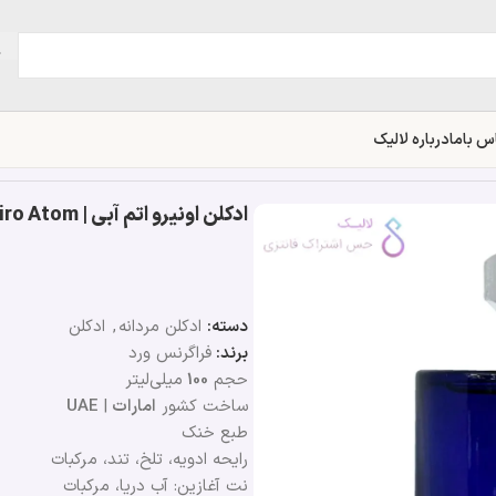
س باما
درباره لالیک
ادکلن اونیرو اتم آبی | Fragrance World Oniro Atom
دسته:
ادکلن مردانه
,
ادکلن
برند:
فراگرنس ورد
حجم
100
میلی‌لیتر
ساخت کشور
امارات
|
UAE
طبع خنک
رایحه ادویه، تلخ، تند، مرکبات
نت آغازین: آب دریا، مرکبات