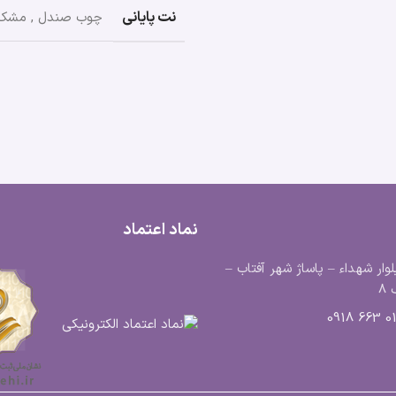
نت پایانی
چوب صندل
,
مشک
نماد اعتماد
لوار شهداء – پاساژ شهر آفتاب –
8
0183