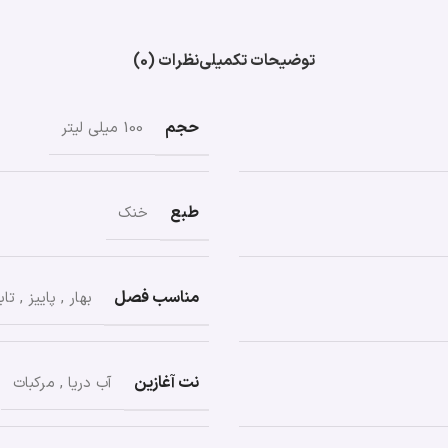
توضیحات تکمیلی
نظرات (0)
حجم
100 میلی لیتر
طبع
خنک
مناسب فصل
بهار
,
پاییز
,
تاب
نت آغازین
آب دریا
,
مرکبات