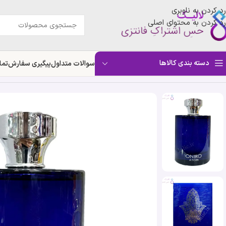
رد کردن به ناوبری
رد کردن به محتوای اصلی
دسته بندی کالاها
سوالات متداول
پیگیری سفارش
تما
خانه
»
فروشگاه
»
ادکلن اونیرو اتم آبی | Fragrance World Oniro Atom