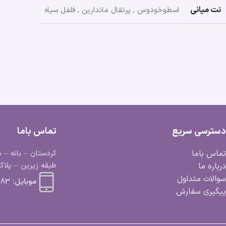
نت میانی
اسطوخودوس
,
پرتقال ماندارین
,
فلفل سیاه
دسترسی سریع
تماس باما
تماس باما
کردستان – بانه – ب
طبقه زیرین – پلاک 
درباره ما
سوالات متداول
موبایل:
 663 0918
پیگیری سفارش