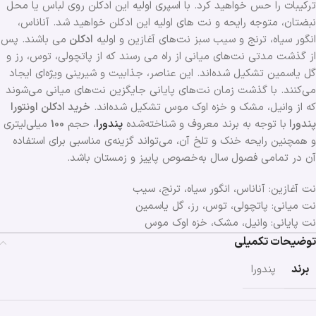
ترکیبات را حس خواهید کرد. با اسپری اولیه این ادکلن روی لباس یا محل
نبضتان، متوجه رایحه و نت های اولیه این ادکلن خواهید شد. آناناس،
انگور سیاه، ترنج و سیب سبز نت‌های آغازین و اولیه
ادکلن
می باشند. پس
از گذشت مدتی نت‌های میانی از راه می رسند که از پاتچولی، توس، رز و
گل یاسمین تشکیل شده‌اند. این عناصر، جذابیت و شیرینی ویژه‌ای ایجاد
می‌کنند. با گذشت زمان نت‌های پایانی جایگزین نت‌های میانی می‌شوند
که از وانیل، مشک و خزه اوک موس تشکیل شده‌اند.
خرید ادکلن اونتورا
پندورا
با توجه به برند معروف و شناخته‌شده
پندورا
، حجم
100
میلی‌لیتری
و همچنین رایحه خنک و تلخ آن، می‌تواند گزینه‌ی مناسبی برای استفاده
آن در تمامی فصول سال به‌خصوص پاییز و زمستان باشد.
نت آغازین: آناناس، انگور سیاه، ترنج، سیب
نت میانی: پاتچولی، توس، رز، گل یاسمین
نت پایانی: وانیل، مشک، خزه اوک موس
توضیحات تکمیلی
برند
پندورا