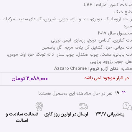
ساخت کشور
امارات
|
UAE
طبع خنک
رایحه آروماتیک، پودری، تند و تازه، چوبی، شیرین، گل‌های سفید، مرکبات،
میوه
محصول سال
2017
نت آغازین: آناناس، ترنج، رزماری، لیمو، نرولی
نت میانی: خزه، گشنیز، گل پنجه مریم، گل یاسمین
نت پایانی: مشک، چوب صندل، چوب سدر، دانه تونکا، خزه اوک موس،
هل، چوب رزوود برزیلی
مشابه
ادکلن آزارو کروم | Azzaro Chrome
در انبار موجود نمی باشد
2,088,000
تومان
19
نفر در حال مشاهده این محصول هستند!
پشتیبانی ۲۴/۷
ارسال در اولین روز کاری
ضمانت سلامت و
اصالت