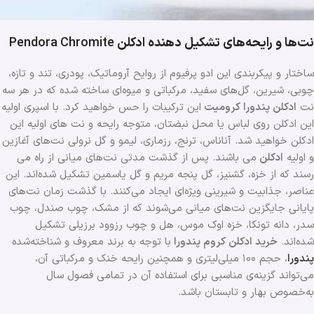
نت‌ها و رایحه‌های تشکیل دهنده ادکلن
Pendora Chromite
ساختار و پیکربندی این ادو پرفیوم از روایح آروماتیک، پودری، تند و تازه،
چوبی، شیرین، گل‌های سفید، مرکباتی و میوه‌ای ساخته شده که در هر سه
نت
ادکلن پندورا کرومیت
این ترکیبات را حس خواهید کرد. با اسپری اولیه
این ادکلن روی لباس یا محل نبضتان، متوجه رایحه و نت های اولیه این
ادکلن خواهید شد. آناناس، ترنج، رزماری، لیمو و گل نرولی نت‌های آغازین
و اولیه
ادکلن
می باشند. پس از گذشت مدتی نت‌های میانی از راه می
رسند که از خزه، گشنیز، گل پنجه مریم و گل یاسمین تشکیل شده‌اند. این
عناصر، جذابیت و شیرینی ویژه‌ای ایجاد می‌کنند. با گذشت زمان نت‌های
پایانی جایگزین نت‌های میانی می‌شوند که از مشک، چوب صندل، چوب
سدر، دانه تونکا، خزه اوک موس، هل و چوب رزوود برزیلی تشکیل
شده‌اند.
خرید ادکلن کروم پندورا
با توجه به برند معروف و شناخته‌شده
پندورا
، حجم ۱۰۰ میلی‌لیتری و همچنین رایحه خنک و مرکباتی آن،
می‌تواند گزینه‌ی مناسبی برای استفاده آن در تمامی فصول ‌سال
به‌خصوص بهار و تابستان باشد.