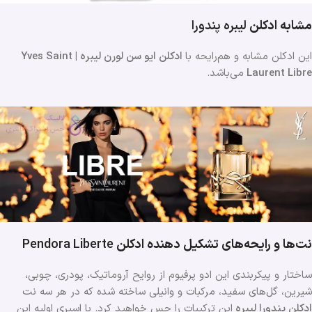
مشابه ادکلن
لیبره
پندورا
این ادکلن مشابه و هم‌رایحه با
ادکلن ایو سن لورن لیبره | Yves Saint
Laurent Libre
می‌باشد.
نت‌ها و رایحه‌های تشکیل دهنده ادکلن
Pendora Liberte
ساختار و پیکربندی این ادو پرفیوم از روایح آروماتیک، پودری، چوبی،
شیرین، گل‌های سفید، مرکبات و وانیلی ساخته شده که در هر سه نت
ادکلن پندورا لیبره
این ترکیبات را حس خواهید کرد. با اسپری اولیه این