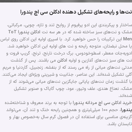
نت‌ها و رایحه‌های تشکیل دهنده ادکلن
سی اچ پندورا
ساختار و پیکربندی این ادو پرفیوم از روایح تند و تازه، چوبی، مرکباتی،
مشک و نت‌های سبز ساخته شده که در هر سه نت
ادکلن پندورا ToT
Men
این ترکیبات را حس خواهید کرد. با اسپری اولیه این ادکلن روی لباس
یا محل نبضتان، متوجه رایحه و نت های اولیه این ادکلن خواهید شد.
ادویه‌جات معطر، اسطوخودوس، برگ درخت نارنج، ترنج، گریپ فروت و
نت های سبز نت‌های آغازین و اولیه
ادکلن
می باشند. پس از گذشت
مدتی نت‌های میانی از راه می رسند که از بنفشه، زنجبیل، گاردنیا و مریم
گلی تشکیل شده‌اند. این عناصر، جذابیت و شیرینی ویژه‌ای ایجاد می‌کنند.
با گذشت زمان نت‌های پایانی جایگزین نت‌های میانی می‌شوند که از
مشک، نعناع هندی، علف وتیور، عود، چوب گایاک و صنوبر تشکیل
شده‌اند.
خرید ادکلن سی اچ مردانه پندورا
با توجه به برند معروف و شناخته‌شده
پندورا
، حجم 100 میلی‌لیتری و همچنین رایحه خنک و تند آن، می‌تواند
گزینه‌ی مناسبی برای استفاده آن در فصول گرم سال به‌خصوص بهار و
تابستان باشد.