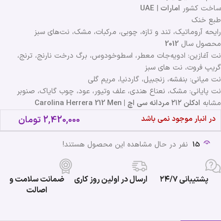
ساخت کشور
امارات
|
UAE
طبع خنک
رایحه آروماتیک، تند و تازه، چوبی، مرکبات، مشک، نت‌های سبز
محصول سال
2012
نت آغازین: ادویه‌جات معطر، اسطوخودوس، برگ درخت نارنج، ترنج،
گریپ فروت، نت های سبز
نت میانی: بنفشه، زنجبیل، گاردنیا، مریم گلی
نت پایانی: مشک، نعناع هندی، علف وتیور، عود، چوب گایاک، صنوبر
مشابه
ادکلن ۲۱۲ مردانه سی اچ | Carolina Herrera 212 Men
در انبار موجود نمی باشد
2,420,000
تومان
15
نفر در حال مشاهده این محصول هستند!
پشتیبانی ۲۴/۷
ارسال در اولین روز کاری
ضمانت سلامت و
اصالت