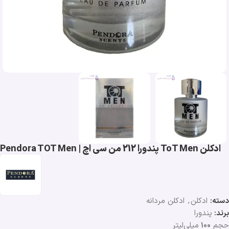
ادکلن ToT Men پندورا 212 من سی اچ | Pendora TOT Men
دسته:
ادکلن
,
ادکلن مردانه
برند:
پندورا
حجم
100
میلی‌لیتر