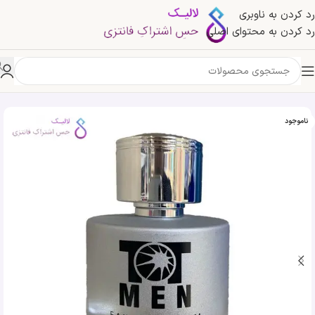
رد کردن به ناوبری
رد کردن به محتوای اصلی
خانه
»
فروشگاه
»
ادکلن ToT Men پندورا 212 من سی اچ | Pendora TOT Men
ناموجود