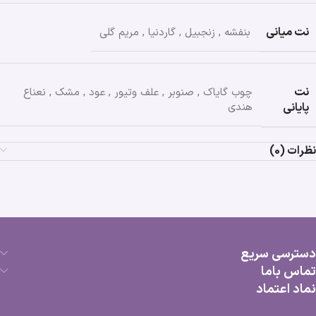
نت میانی
بنفشه
,
زنجبیل
,
گاردنیا
,
مریم گلی
نت
چوب گایاک
,
صنوبر
,
علف وتیور
,
عود
,
مشک
,
نعناع
پایانی
هندی
نظرات (0)
دسترسی سریع
تماس باما
نماد اعتماد