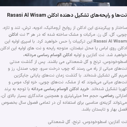
نت‌ها و رایحه‌های تشکیل دهنده ادکلن Rasasi Al Wisam
ساختار و پیکربندی این ادکلن از روایح آروماتیک، ادویه، ترش، تند و تازه،
چوبی، گل، گل رز، مرکبات و مشک ساخته شده که در هر ۳ نت
ادکلن
Rasasi Al Wisam
این ترکیبات را حس خواهید کرد. با اسپری اولیه این
ادکلن روی لباس یا محل نبضتان، متوجه رایحه و نت های اولیه این ادکلن
خواهید شد. نت‌ آغازین و اولیه
ادکلن الوسام رساسی مردانه،
اسطوخودوس، ترنج و گل شمعدانی می باشند. پس از گذشت مدتی
نت‌های میانی از راه می رسند که چوب درخت سرو، چوب صندل، رز و
مریم گلی تشکیل شده‌اند. با گذشت زمان نت‌های پایانی جایگزین
نت‌های میانی می‌شوند که از مشک، نت‌های چوبی، خزه اوک موس و
کهربا تشکیل شده‌اند.
خرید ادکلن الوسام رساسی مردانه
با توجه به برند
اماراتی
رصاصی،
حجم
۱۰۰
میلی‌لیتری و همچنین ماندگاری بسیار بالای آن،
می‌تواند گزینه‌ی مناسبی برای استفاده آن در تمامی فصول سال بخصوص
فصل بهار و تابستان باشد.
نت آغازین: اسطوخودوس، ترنج، گل شمعدانی