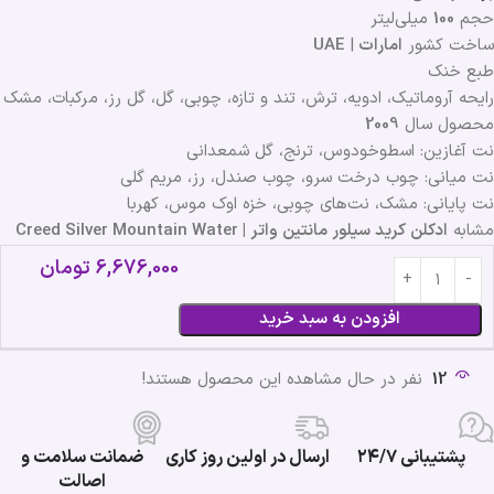
حجم
100
میلی‌لیتر
ساخت کشور
امارات
|
UAE
طبع خنک
رایحه آروماتیک، ادویه، ترش، تند و تازه، چوبی، گل، گل رز، مرکبات، مشک
محصول سال
2009
نت آغازین: اسطوخودوس، ترنج، گل شمعدانی
نت میانی: چوب درخت سرو، چوب صندل، رز، مریم گلی
نت پایانی: مشک، نت‌های چوبی، خزه اوک موس، کهربا
مشابه
ادکلن کرید سیلور مانتین واتر | Creed Silver Mountain Water
6,676,000
تومان
افزودن به سبد خرید
12
نفر در حال مشاهده این محصول هستند!
پشتیبانی ۲۴/۷
ارسال در اولین روز کاری
ضمانت سلامت و
اصالت