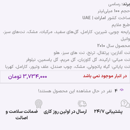
برند:
رساسی
حجم
100
میلی‌لیتر
ساخت کشور
امارات
|
UAE
طبع ملایم
رایحه چوبی، شیرین، کارامل، گل‌های سفید، مرکبات، مشک، نت‌های سبز،
وانیل
محصول سال
2010
نت آغازین: پرتقال، ترنج، نت های سبز، هلو
نت میانی: ارکیده، گل گاوزبان، گل مریم، گل یاسمین، نیلوفر
نت پایانی: گیاه پاتچولی، مشک، چوب صندل، علف وتیور، کارامل، کهربا
در انبار موجود نمی باشد
3,734,000
تومان
4
نفر در حال مشاهده این محصول هستند!
پشتیبانی ۲۴/۷
ارسال در اولین روز کاری
ضمانت سلامت و
اصالت