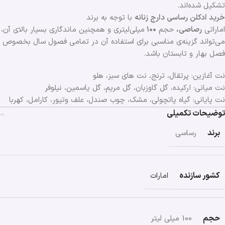
تشکیل شده‌اند.
خرید ادکلن رساسی دارج زنانه
با توجه به برند
اماراتی
رصاصی،
حجم
۱۰۰
میلی‌لیتری و همچنین ماندگاری بسیار بالای آن،
می‌تواند گزینه‌ی مناسبی برای استفاده آن در تمامی فصول سال بخصوص
فصل بهار و تابستان باشد.
نت آغازین: پرتقال، ترنج، نت های سبز، هلو
نت میانی: ارکیده، گل گاوزبان، گل مریم، گل یاسمین، نیلوفر
نت پایانی: گیاه پاتچولی، مشک، چوب صندل، علف وتیور، کارامل، کهربا
توضیحات تکمیلی
برند
رساسی
کشور سازنده
امارات
حجم
100 میلی لیتر